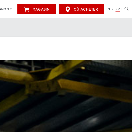
MAGASIN
OÙ ACHETER
EN
FR
CANON
/