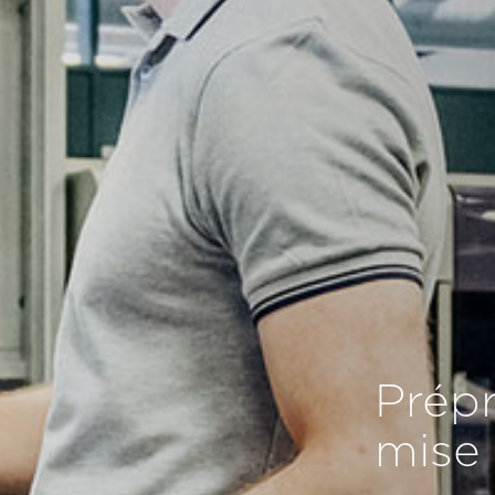
Prépr
mise 