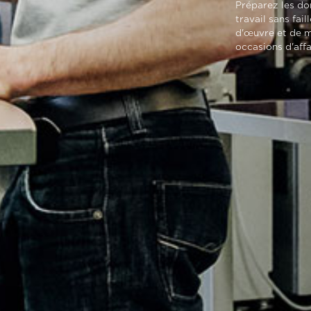
Préparez les do
travail sans fail
d'œuvre et de m
occasions d'affa