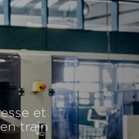
esse et
en train