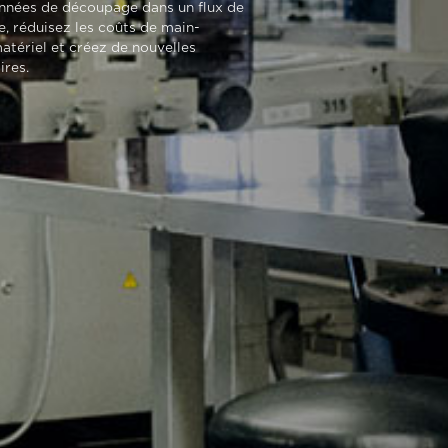
nnées de découpage dans un flux de
le, réduisez les coûts de main-
atériel et créez de nouvelles
ires.