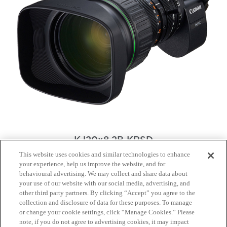
KJ20x8.2B KRSD
This website uses cookies and similar technologies to enhance
Du fait que l’équipement pour caméra continue de se
your experience, help us improve the website, and for
propager à tous les niveaux de la production vidéo
behavioural advertising. We may collect and share data about
professionnelle.
your use of our website with our social media, advertising, and
other third party partners. By clicking “Accept” you agree to the
collection and disclosure of data for these purposes. To manage
keyboard_arrow_right
EN SAVOIR PLUS
or change your cookie settings, click “Manage Cookies.” Please
note, if you do not agree to advertising cookies, it may impact