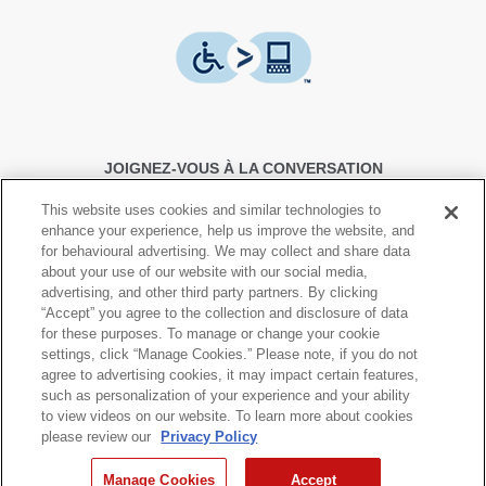
JOIGNEZ-VOUS À LA CONVERSATION
This website uses cookies and similar technologies to
enhance your experience, help us improve the website, and
for behavioural advertising. We may collect and share data
about your use of our website with our social media,
advertising, and other third party partners. By clicking
© Canon Canada Inc.,
2026.
Tous droits réservés.
“Accept” you agree to the collection and disclosure of data
for these purposes. To manage or change your cookie
settings, click “Manage Cookies.” Please note, if you do not
Politique de protection de la
Conditions d'utilisation
agree to advertising cookies, it may impact certain features,
vie privée
such as personalization of your experience and your ability
to view videos on our website. To learn more about cookies
please review our
Privacy Policy
Plan du Site
Manage Cookies
Accept