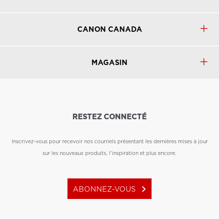
CANON CANADA
MAGASIN
RESTEZ CONNECTÉ
Inscrivez-vous pour recevoir nos courriels présentant les dernières mises à jour
sur les nouveaux produits, l'inspiration et plus encore.
keyboard_arrow_right
ABONNEZ-VOUS