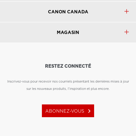
CANON CANADA
MAGASIN
RESTEZ CONNECTÉ
Inscrivez-vous pour recevoir nos courriels présentant les dernières mises à jour
sur les nouveaux produits, l'inspiration et plus encore.
keyboard_arrow_right
ABONNEZ-VOUS