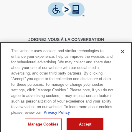
JOIGNEZ-VOUS À LA CONVERSATION
This website uses cookies and similar technologies to
enhance your experience, help us improve the website, and
for behavioural advertising. We may collect and share data
about your use of our website with our social media,
advertising, and other third party partners. By clicking
© Canon Canada Inc.,
2026.
Tous droits réservés.
“Accept” you agree to the collection and disclosure of data
for these purposes. To manage or change your cookie
settings, click “Manage Cookies.” Please note, if you do not
Politique de protection de la
Conditions d'utilisation
agree to advertising cookies, it may impact certain features,
vie privée
such as personalization of your experience and your ability
to view videos on our website. To learn more about cookies
please review our
Privacy Policy
Plan du Site
Manage Cookies
Accept