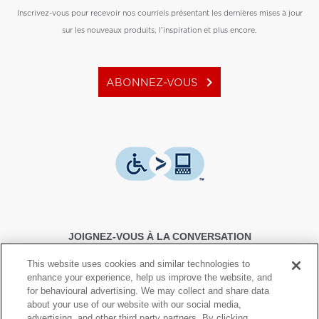
Inscrivez-vous pour recevoir nos courriels présentant les dernières mises à jour
sur les nouveaux produits, l'inspiration et plus encore.
keyboard_arrow_right
ABONNEZ-VOUS
JOIGNEZ-VOUS À LA CONVERSATION
This website uses cookies and similar technologies to
enhance your experience, help us improve the website, and
for behavioural advertising. We may collect and share data
about your use of our website with our social media,
advertising, and other third party partners. By clicking