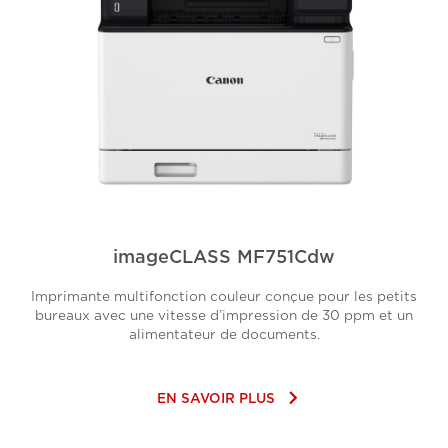
imageCLASS MF751Cdw
Imprimante multifonction couleur conçue pour les petits
bureaux avec une vitesse d’impression de 30 ppm et un
alimentateur de documents.
keyboard_arrow_right
EN SAVOIR PLUS