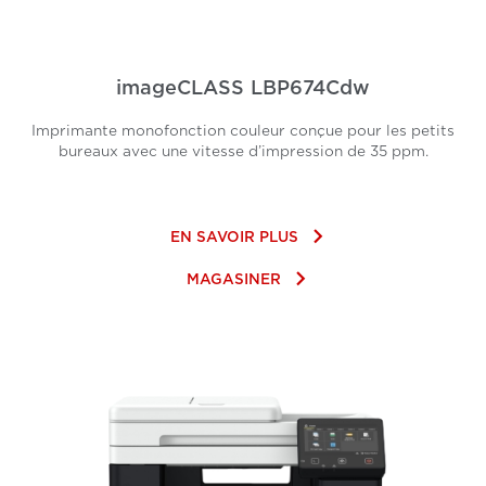
imageCLASS LBP674Cdw
Imprimante monofonction couleur conçue pour les petits
bureaux avec une vitesse d’impression de 35 ppm.
keyboard_arrow_right
EN SAVOIR PLUS
keyboard_arrow_right
MAGASINER