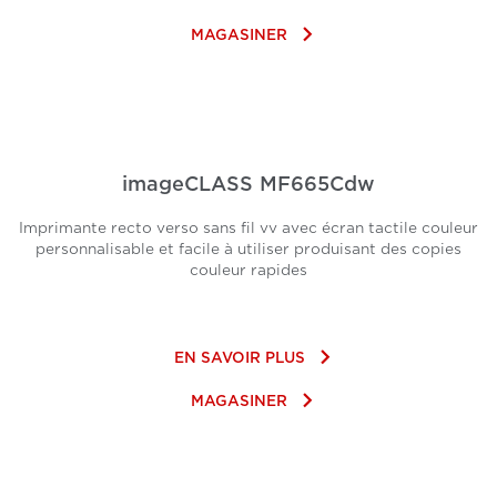
keyboard_arrow_right
MAGASINER
imageCLASS MF665Cdw
Imprimante recto verso sans fil vv avec écran tactile couleur
personnalisable et facile à utiliser produisant des copies
couleur rapides
keyboard_arrow_right
EN SAVOIR PLUS
keyboard_arrow_right
MAGASINER