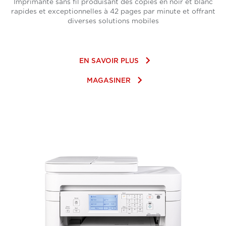
Imprimante sans fil produisant des copies en noir et blanc
rapides et exceptionnelles à 42 pages par minute et offrant
diverses solutions mobiles
keyboard_arrow_right
EN SAVOIR PLUS
keyboard_arrow_right
MAGASINER