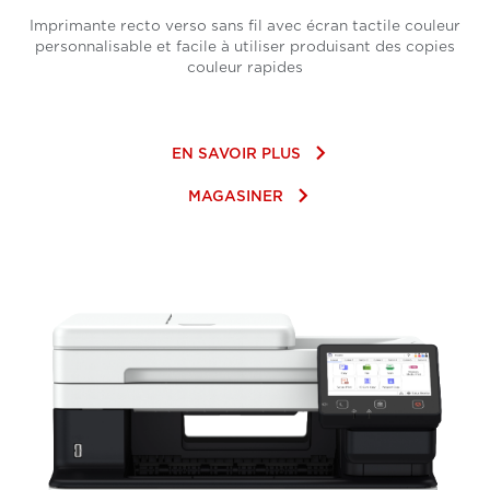
Imprimante recto verso sans fil avec écran tactile couleur
personnalisable et facile à utiliser produisant des copies
couleur rapides
keyboard_arrow_right
EN SAVOIR PLUS
keyboard_arrow_right
MAGASINER