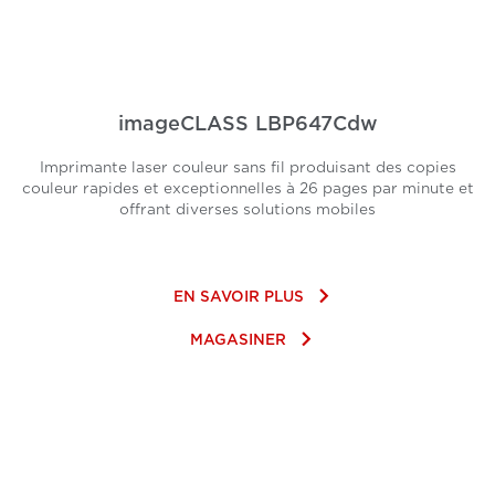
imageCLASS LBP647Cdw
Imprimante laser couleur sans fil produisant des copies
couleur rapides et exceptionnelles à 26 pages par minute et
offrant diverses solutions mobiles
keyboard_arrow_right
EN SAVOIR PLUS
keyboard_arrow_right
MAGASINER