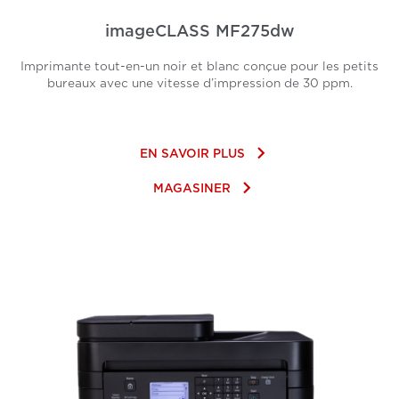
imageCLASS MF275dw
Imprimante tout-en-un noir et blanc conçue pour les petits
bureaux avec une vitesse d’impression de 30 ppm.
keyboard_arrow_right
EN SAVOIR PLUS
keyboard_arrow_right
MAGASINER