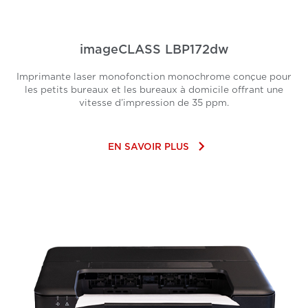
imageCLASS LBP172dw
Imprimante laser monofonction monochrome conçue pour
les petits bureaux et les bureaux à domicile offrant une
vitesse d’impression de 35 ppm.
keyboard_arrow_right
EN SAVOIR PLUS