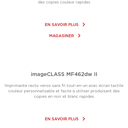
des copies couleur rapides
keyboard_arrow_right
EN SAVOIR PLUS
keyboard_arrow_right
MAGASINER
imageCLASS MF462dw II
Imprimante recto verso sans fil tout-en-un avec écran tactile
couleur personnalisable et facile à utiliser produisant des
copies en noir et blanc rapides
keyboard_arrow_right
EN SAVOIR PLUS