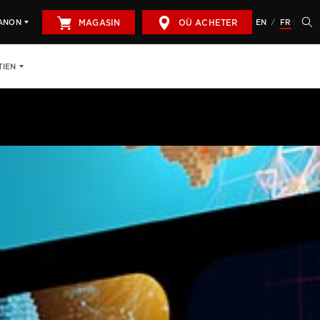
MAGASIN
OÙ ACHETER
EN
FR
CANON
/
TIEN