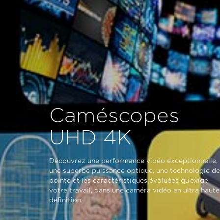
Caméscopes
UHD 4K
Découvrez une performance vidéo exceptionnelle,
une superbe puissance optique, une technologie de
pointe et les caractéristiques évoluées qu’exige
votre travail, dans une caméra vidéo en ultra haute
définition.