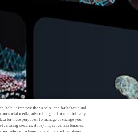
ce, help us improve the website, and for behavioural
 our social media, advertising, and other third party
 data for these purposes. To manage or change your
dvertising cookies, it may impact certain features,
n our website. To learn more about cookies please