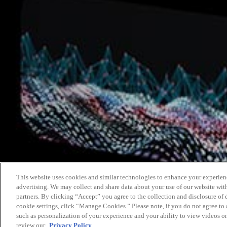
This website uses cookies and similar technologies to enhance your experien
advertising. We may collect and share data about your use of our website with
partners. By clicking “Accept” you agree to the collection and disclosure of
cookie settings, click “Manage Cookies.” Please note, if you do not agree to a
such as personalization of your experience and your ability to view videos o
review our
Privacy Policy