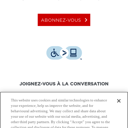
keyboard_arrow_right
ABONNEZ-VOUS
JOIGNEZ-VOUS À LA CONVERSATION
This website uses cookies and similar technologies to enhance
your experience, help us improve the website, and for
behavioural advertising. We may collect and share data about
your use of our website with our social media, advertising, and
© Canon Canada Inc.,
2026.
Tous droits réservés.
other third party partners. By clicking “Accept” you agree to the
collection and disclosure of data for these purposes. To manage