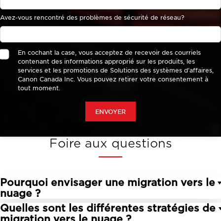
Foire aux questions
Pourquoi envisager une migration vers le
nuage ?
Quelles sont les différentes stratégies de
Le nuage peut permettre aux entreprises de
migration vers le nuage ?