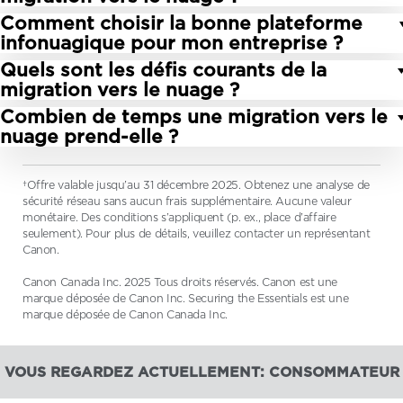
moderniser leur infrastructure de TI et de
Comment choisir la bonne plateforme
réduire considérablement les coûts
Voici les six stratégies de migration vers le
infonuagique pour mon entreprise ?
informatiques. De plus, la migration des
nuage : réhébergement, changement de
Quels sont les défis courants de la
données vers le nuage réduit les temps d’arrêt
plateforme, rachat, réusinage, retrait et
La meilleure plateforme infonuagique pour
migration vers le nuage ?
et diminue le risque de perte de données.
conservation. Communiquez avec nous pour en
votre entreprise, c’est celle qui répondra à vos
Combien de temps une migration vers le
savoir plus et connaître nos services de
besoins sous toutes leurs facettes : sécurité,
Parmi les défis les plus courants, citons les
nuage prend-elle ?
migration.
adaptabilité, performance, prix, soutien à la
temps d’arrêt, le risque de perte de données, la
clientèle, intégration et réputation. Ces
difficulté de faire communiquer les applications
Nos services et échéanciers de migration vers le
exigences particulières nous permettront de
†Offre valable jusqu’au 31 décembre 2025. Obtenez une analyse de
existantes et les nouveaux environnements
nuage sont établis au cas par cas. Par exemple,
sécurité réseau sans aucun frais supplémentaire. Aucune valeur
vous orienter vers la plateforme la mieux
infonuagiques, et l’adaptation des activités
un projet de moyenne envergure peut
monétaire. Des conditions s’appliquent (p. ex., place d’affaire
adaptée.
commerciales en conséquence. Supra ITS de
s’échelonner sur plusieurs mois. Communiquez
seulement). Pour plus de détails, veuillez contacter un représentant
Canon.
Canon Canada permet de surmonter ces défis
avec nous pour obtenir un échéancier adapté à
au moyen d’une planification complète et d’une
votre organisation.
Canon Canada Inc. 2025 Tous droits réservés. Canon est une
vaste expertise.
marque déposée de Canon Inc. Securing the Essentials est une
marque déposée de Canon Canada Inc.
VOUS REGARDEZ ACTUELLEMENT: CONSOMMATEUR