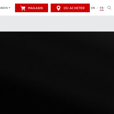
MAGASIN
OÙ ACHETER
EN
FR
CANON
/