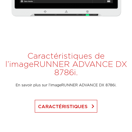
Caractéristiques de
l’imageRUNNER ADVANCE DX
8786i.
En savoir plus sur l’imageRUNNER ADVANCE DX 8786i.
keyboard_arrow_right
CARACTÉRISTIQUES