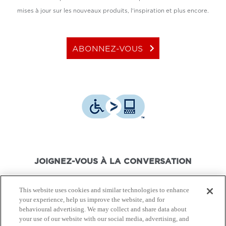
mises à jour sur les nouveaux produits, l'inspiration et plus encore.
keyboard_arrow_right
ABONNEZ-VOUS
JOIGNEZ-VOUS À LA CONVERSATION
This website uses cookies and similar technologies to enhance
your experience, help us improve the website, and for
behavioural advertising. We may collect and share data about
your use of our website with our social media, advertising, and
© Canon Canada Inc.,
2026.
Tous droits réservés.