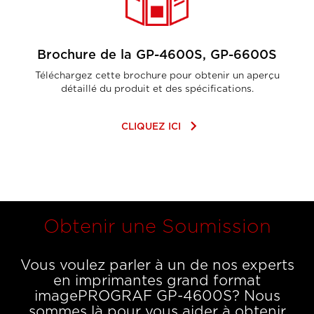
Brochure de la GP-4600S, GP-6600S
Téléchargez cette brochure pour obtenir un aperçu
détaillé du produit et des spécifications.
keyboard_arrow_right
CLIQUEZ ICI
Obtenir une Soumission
Vous voulez parler à un de nos experts
en imprimantes grand format
imagePROGRAF GP-4600S? Nous
sommes là pour vous aider à obtenir