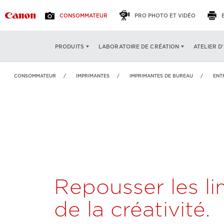
CONSOMMATEUR
PRO PHOTO ET VIDÉO
VUE
imagePRESS Lite C265
CARACTÉRI
ATELIER D
PRODUITS
LABORATOIRE DE CRÉATION
D'ENSEMBLE
CONSOMMATEUR
IMPRIMANTES
IMPRIMANTES DE BUREAU
ENT
Repousser les li
de la créativité.