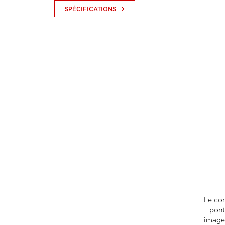
keyboard_arrow_right
SPÉCIFICATIONS
Le con
pont
imageP