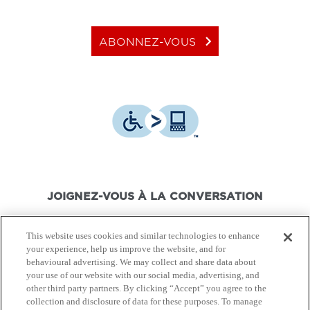
keyboard_arrow_right
ABONNEZ-VOUS
JOIGNEZ-VOUS À LA CONVERSATION
This website uses cookies and similar technologies to enhance
your experience, help us improve the website, and for
behavioural advertising. We may collect and share data about
your use of our website with our social media, advertising, and
© Canon Canada Inc.,
2026.
Tous droits réservés.
other third party partners. By clicking “Accept” you agree to the
collection and disclosure of data for these purposes. To manage