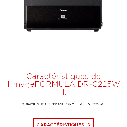
Caractéristiques de
l’imageFORMULA DR-C225W
II.
En savoir plus sur l’imageFORMULA DR-C225W II.
keyboard_arrow_right
CARACTÉRISTIQUES