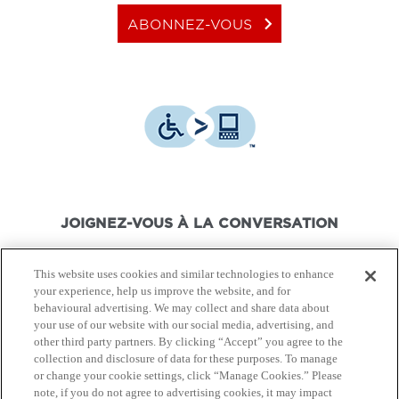
keyboard_arrow_right
ABONNEZ-VOUS
JOIGNEZ-VOUS À LA CONVERSATION
This website uses cookies and similar technologies to enhance
your experience, help us improve the website, and for
behavioural advertising. We may collect and share data about
your use of our website with our social media, advertising, and
© Canon Canada Inc.,
2026.
Tous droits réservés.
other third party partners. By clicking “Accept” you agree to the
collection and disclosure of data for these purposes. To manage
or change your cookie settings, click “Manage Cookies.” Please
Politique de protection de
Conditions d'utilisation
note, if you do not agree to advertising cookies, it may impact
la vie privée