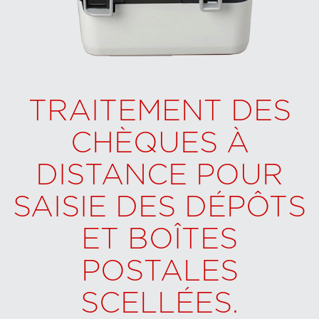
TRAITEMENT DES
CHÈQUES À
DISTANCE POUR
SAISIE DES DÉPÔTS
ET BOÎTES
POSTALES
SCELLÉES.