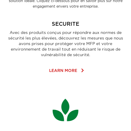
solution idéale. Cliquez ci-dessous pour en savoir plus sur notre
engagement envers votre entreprise.
SECURITE
Avec des produits conçus pour répondre aux normes de
sécurité les plus élevées, découvrez les mesures que nous
avons prises pour protéger votre MFP et votre
environnement de travail tout en réduisant le risque de
vulnérabilité de sécurité.
keyboard_arrow_right
LEARN MORE