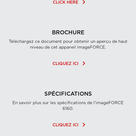
keyboard_arrow_right
CLICK HERE
BROCHURE
Téléchargez ce document pour obtenir un aperçu de haut
niveau de cet appareil imageFORCE.
keyboard_arrow_right
CLIQUEZ ICI
SPÉCIFICATIONS
En savoir plus sur les spécifications de l'imageFORCE
6160.
keyboard_arrow_right
CLIQUEZ ICI