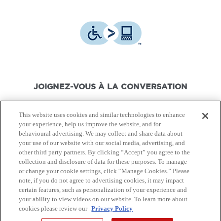
JOIGNEZ-VOUS À LA CONVERSATION
This website uses cookies and similar technologies to enhance
your experience, help us improve the website, and for
behavioural advertising. We may collect and share data about
your use of our website with our social media, advertising, and
© Canon Canada Inc.,
2026.
Tous droits réservés.
other third party partners. By clicking “Accept” you agree to the
collection and disclosure of data for these purposes. To manage
or change your cookie settings, click “Manage Cookies.” Please
Politique de protection de
Conditions d'utilisation
note, if you do not agree to advertising cookies, it may impact
la vie privée
certain features, such as personalization of your experience and
your ability to view videos on our website. To learn more about
cookies please review our
Privacy Policy
Plan du Site