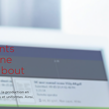
nts
une
 bout
 la production en
 et uniformes. Ainsi,