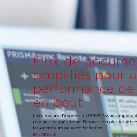
Flux de docume
simplifiés pour 
performance de
en bout
Les serveurs d’impression PRISMAsync simplifient
rendant les opérations d’impression plus intuitives
les opérateurs peuvent facilemen...
EN LIRE PLUS