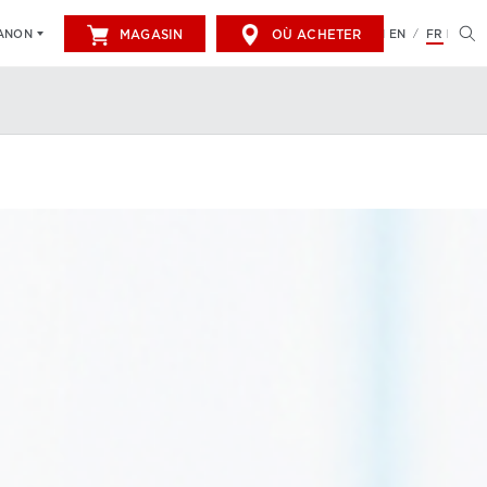
MAGASIN
OÙ ACHETER
EN
FR
CANON
/