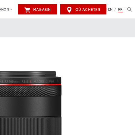
MAGASIN
OÙ ACHETER
EN
FR
CANON
/