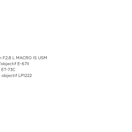
 F2,8 L MACRO IS USM
objectif E-67II
l ET-73C
 objectif LP1222