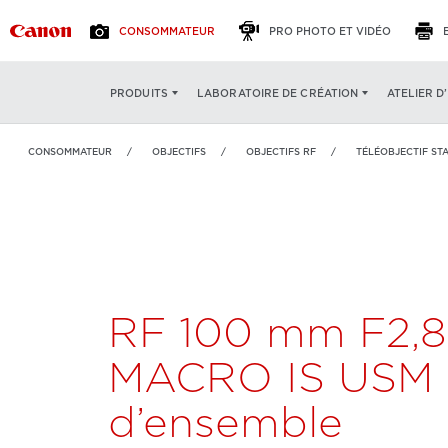
CONSOMMATEUR
PRO PHOTO ET VIDÉO
RF 100 mm F2,8 L
VUE D'ENSEMBLE
CARAC
ATELIER D
PRODUITS
LABORATOIRE DE CRÉATION
MACRO IS USM
CONSOMMATEUR
OBJECTIFS
OBJECTIFS RF
TÉLÉOBJECTIF ST
RF 100 mm F2,8
MACRO IS USM 
d’ensemble