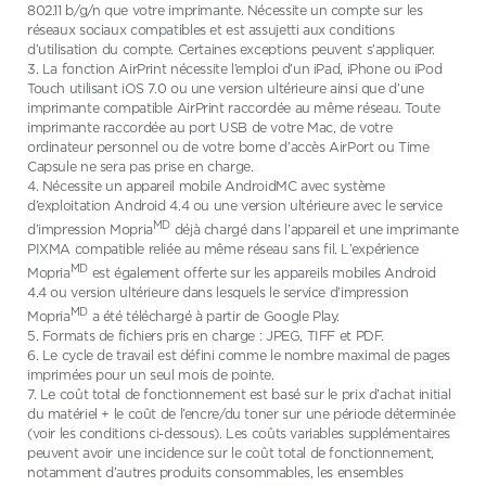
802.11 b/g/n que votre imprimante. Nécessite un compte sur les
réseaux sociaux compatibles et est assujetti aux conditions
d’utilisation du compte. Certaines exceptions peuvent s’appliquer.
3. La fonction AirPrint nécessite l’emploi d’un iPad, iPhone ou iPod
Touch utilisant iOS 7.0 ou une version ultérieure ainsi que d’une
imprimante compatible AirPrint raccordée au même réseau. Toute
imprimante raccordée au port USB de votre Mac, de votre
ordinateur personnel ou de votre borne d’accès AirPort ou Time
Capsule ne sera pas prise en charge.
4. Nécessite un appareil mobile AndroidMC avec système
d’exploitation Android 4.4 ou une version ultérieure avec le service
MD
d’impression Mopria
déjà chargé dans l’appareil et une imprimante
PIXMA compatible reliée au même réseau sans fil. L’expérience
MD
Mopria
est également offerte sur les appareils mobiles Android
4.4 ou version ultérieure dans lesquels le service d’impression
MD
Mopria
a été téléchargé à partir de Google Play.
5. Formats de fichiers pris en charge : JPEG, TIFF et PDF.
6. Le cycle de travail est défini comme le nombre maximal de pages
imprimées pour un seul mois de pointe.
7. Le coût total de fonctionnement est basé sur le prix d’achat initial
du matériel + le coût de l’encre/du toner sur une période déterminée
(voir les conditions ci-dessous). Les coûts variables supplémentaires
peuvent avoir une incidence sur le coût total de fonctionnement,
notamment d’autres produits consommables, les ensembles