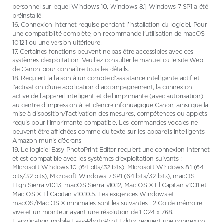
personnel sur lequel Windows 10, Windows 8.1, Windows 7 SP1 a été
préinstallé.
16. Connexion Internet requise pendant l’installation du logiciel. Pour
une compatibilité complète, on recommande l’utilisation de macOS
10.12.1 ou une version ultérieure.
17. Certaines fonctions peuvent ne pas être accessibles avec ces
systèmes d’exploitation. Veuillez consulter le manuel ou le site Web
de Canon pour connaître tous les détails.
18. Requiert la liaison à un compte d’assistance intelligente actif et
l’activation d’une application d’accompagnement, la connexion
active de l’appareil intelligent et de l’imprimante (avec autorisation)
au centre d’impression à jet d’encre infonuagique Canon, ainsi que la
mise à disposition/l’activation des mesures, compétences ou applets
requis pour l’imprimante compatible. Les commandes vocales ne
peuvent être affichées comme du texte sur les appareils intelligents
Amazon munis d’écrans.
19. Le logiciel Easy-PhotoPrint Editor requiert une connexion Internet
et est compatible avec les systèmes d’exploitation suivants :
Microsoft Windows 10 (64 bits/32 bits), Microsoft Windows 8.1 (64
bits/32 bits), Microsoft Windows 7 SP1 (64 bits/32 bits), macOS
High Sierra v10.13, macOS Sierra v10.12, Mac OS X El Capitan v10.11 et
Mac OS X El Capitan v10.10.5. Les exigences Windows et
macOS/Mac OS X minimales sont les suivantes : 2 Go de mémoire
vive et un moniteur ayant une résolution de 1 024 x 768.
L’application mobile Easy-PhotoPrint Editor requiert une connexion