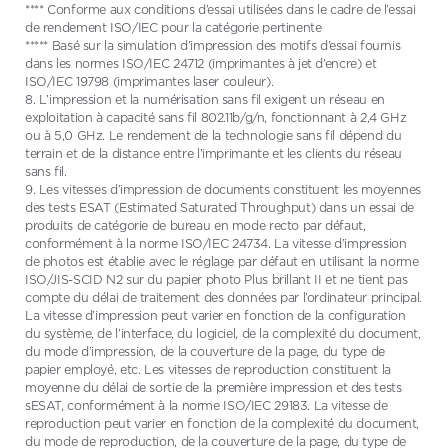
**** Conforme aux conditions d’essai utilisées dans le cadre de l’essai
de rendement ISO/IEC pour la catégorie pertinente
***** Basé sur la simulation d’impression des motifs d’essai fournis
dans les normes ISO/IEC 24712 (imprimantes à jet d’encre) et
ISO/IEC 19798 (imprimantes laser couleur).
8. L’impression et la numérisation sans fil exigent un réseau en
exploitation à capacité sans fil 802.11b/g/n, fonctionnant à 2,4 GHz
ou à 5,0 GHz. Le rendement de la technologie sans fil dépend du
terrain et de la distance entre l’imprimante et les clients du réseau
sans fil.
9. Les vitesses d’impression de documents constituent les moyennes
des tests ESAT (Estimated Saturated Throughput) dans un essai de
produits de catégorie de bureau en mode recto par défaut,
conformément à la norme ISO/IEC 24734. La vitesse d’impression
de photos est établie avec le réglage par défaut en utilisant la norme
ISO/JIS-SCID N2 sur du papier photo Plus brillant II et ne tient pas
compte du délai de traitement des données par l’ordinateur principal.
La vitesse d’impression peut varier en fonction de la configuration
du système, de l’interface, du logiciel, de la complexité du document,
du mode d’impression, de la couverture de la page, du type de
papier employé, etc. Les vitesses de reproduction constituent la
moyenne du délai de sortie de la première impression et des tests
sESAT, conformément à la norme ISO/IEC 29183. La vitesse de
reproduction peut varier en fonction de la complexité du document,
du mode de reproduction, de la couverture de la page, du type de