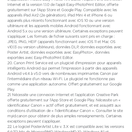
Internet et la version 1.1.0 de l’appli Easy-PhotoPrint Editor, offerte
gratuitement sur l’App Store et Google Play. Compatible avec les
appareils iPad Air2 (2e génération), iPad Mini 4 et iPhone 6 ou
appareils plus récents fonctionnant avec iOS 10 ou une version
ultérieure et les appareils mobiles Android fonctionnant avec
Android 5.x ou une version ultérieure. Certaines exceptions peuvent
s’appliquer. Les formats de fichier suivants sont pris en charge :
JPEG, PNG, HEIF (appareils fonctionnant avec iOS 11 et Mac OS
v10.13 ou version ultérieure), données DLP, données exportées avec
Poster Artist, données exportées avec EasyPhoto+, données
exportées avec Easy-PhotoPrint Editor.
20. Canon Print Service est un plugiciel d’impression pour appareils
intelligents Android qui permet l’impression à partir des appareils
Android v4.4 à v5.0 vers de nombreuses imprimantes Canon par
l’intermédiaire d’un réseau Wi-Fi. Le plugiciel ne fonctionne pas
comme une application autonome. Offert gratuitement sur Google
Play.
21. Nécessite une connexion Internet et l’application Creative Park
offerte gratuitement sur l’App Store et Google Play. Nécessite un «
identificateur Canon » actif offert gratuitement, et est assujetti aux
conditions d’utilisation de « l’identificateur Canon ». Consulter le site
myid.canon pour obtenir de plus amples renseignements. Certaines
exceptions peuvent s’appliquer.
22. Le logiciel PosterArtist Lite v. 3.X est compatible avec les versions
64/32 bits de MicrosoftMD WindowsMD 10, Windows 8.1 et