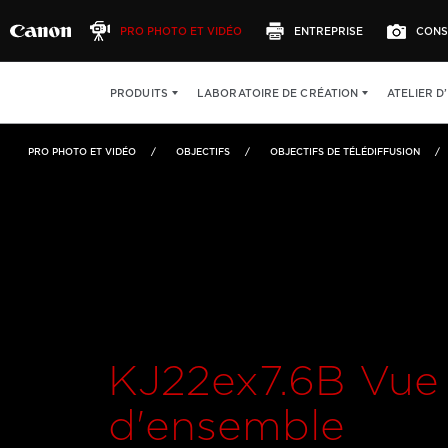
PRO PHOTO ET VIDÉO
ENTREPRISE
CONS
KJ22ex7.6B
VUE D'ENSEMBLE
CARACTÉRISTIQU
ATELIER D
PRODUITS
LABORATOIRE DE CRÉATION
PRO PHOTO ET VIDÉO
OBJECTIFS
OBJECTIFS DE TÉLÉDIFFUSION
KJ22ex7.6B Vue
d'ensemble