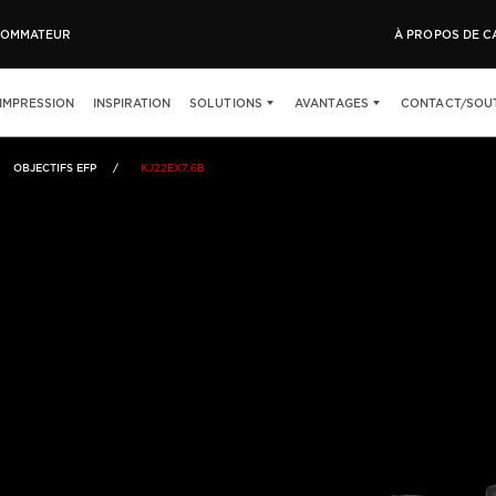
OMMATEUR
À PROPOS DE 
ES
SPÉCIFICATIONS
’IMPRESSION
INSPIRATION
SOLUTIONS
AVANTAGES
CONTACT/SOU
OBJECTIFS EFP
KJ22EX7.6B