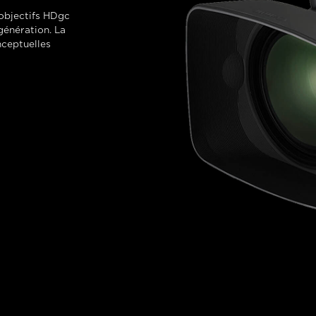
’objectifs HDgc
génération. La
nceptuelles