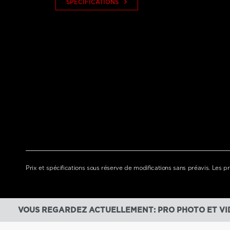
keyboard_arrow_right
SPÉCIFICATIONS
Prix et spécifications sous réserve de modifications sans préavis. Les pri
VOUS REGARDEZ ACTUELLEMENT: PRO PHOTO ET V