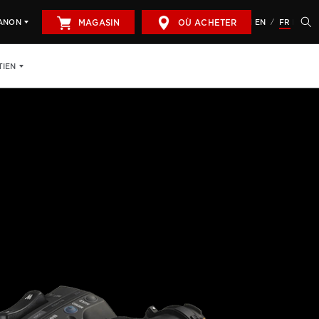
MAGASIN
OÙ ACHETER
EN
FR
CANON
/
TIEN