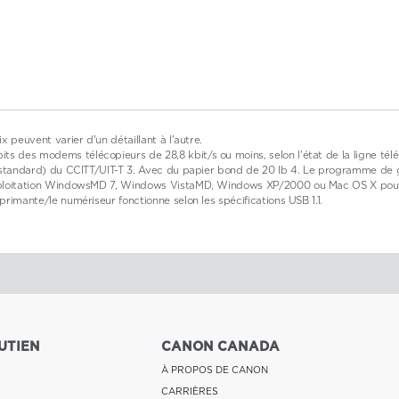
x peuvent varier d'un détaillant à l'autre.
ts des modems télécopieurs de 28,8 kbit/s ou moins, selon l'état de la ligne tél
e standard) du CCITT/UIT-T 3. Avec du papier bond de 20 lb 4. Le programme de gar
'exploitation WindowsMD 7, Windows VistaMD, Windows XP/2000 ou Mac OS X pour p
primante/le numériseur fonctionne selon les spécifications USB 1.1.
UTIEN
CANON CANADA
À PROPOS DE CANON
CARRIÈRES