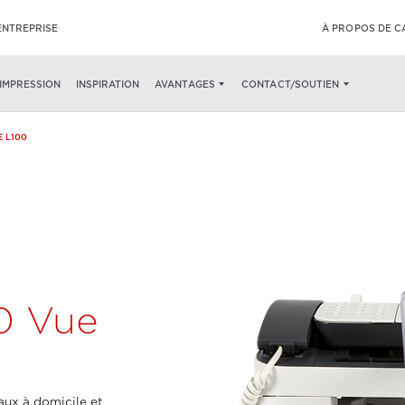
ENTREPRISE
À PROPOS DE 
TIQUES
SPÉCIFICATIONS
CONTENU DE L'EMBALLAGE
’IMPRESSION
INSPIRATION
AVANTAGES
CONTACT/SOUTIEN
 L100
0 Vue
ux à domicile et