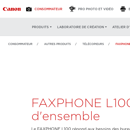
CONSOMMATEUR
PRO PHOTO ET VIDÉO
FAXPHONE L100
VUE D'ENSEMBLE
CARACTÉRIS
ATELIER D
PRODUITS
LABORATOIRE DE CRÉATION
CONSOMMATEUR
AUTRES PRODUITS
TÉLÉCOPIEURS
FAXPHONE
FAXPHONE L10
d'ensemble
Le FAXPHONE L100 répond aux besoins des burea