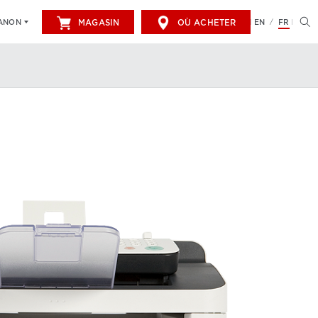
MAGASIN
OÙ ACHETER
EN
FR
CANON
/