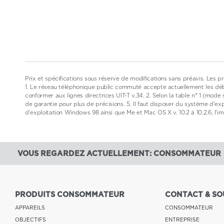
Prix et spécifications sous réserve de modifications sans préavis. Les pri
1. Le réseau téléphonique public commuté accepte actuellement les débi
conformer aux lignes directrices UIT-T v.34. 2. Selon la table n° 1 (mod
de garantie pour plus de précisions. 5. Il faut disposer du système d
d'exploitation Windows 98 ainsi que Me et Mac OS X v. 10.2 à 10.2.6, l'im
VOUS REGARDEZ ACTUELLEMENT: CONSOMMATEUR
PRODUITS CONSOMMATEUR
CONTACT & SO
APPAREILS
CONSOMMATEUR
OBJECTIFS
ENTREPRISE