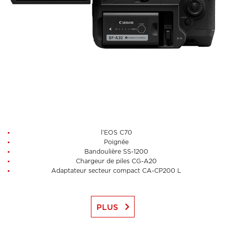
l’EOS C70
Poignée
Bandoulière SS-1200
Chargeur de piles CG-A20
Adaptateur secteur compact CA-CP200 L
keyboard_arrow_right
PLUS