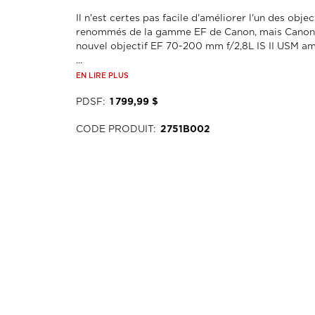
Il n'est certes pas facile d'améliorer l'un des object
renommés de la gamme EF de Canon, mais Canon l'
nouvel objectif EF 70-200 mm f/2,8L IS II USM amél
...
EN LIRE PLUS
PDSF
:
1 799,99 $
CODE PRODUIT
:
2751B002