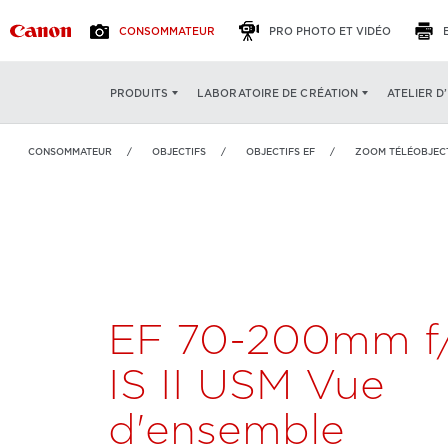
CONSOMMATEUR
PRO PHOTO ET VIDÉO
EF 70-200mm f/2.8L IS
EF 70-200MM F/2.8L IS II USM
ATELIER D
PRODUITS
LABORATOIRE DE CRÉATION
II USM
CONSOMMATEUR
OBJECTIFS
OBJECTIFS EF
ZOOM TÉLÉOBJEC
EF 70-200mm f/
IS II USM Vue
d'ensemble