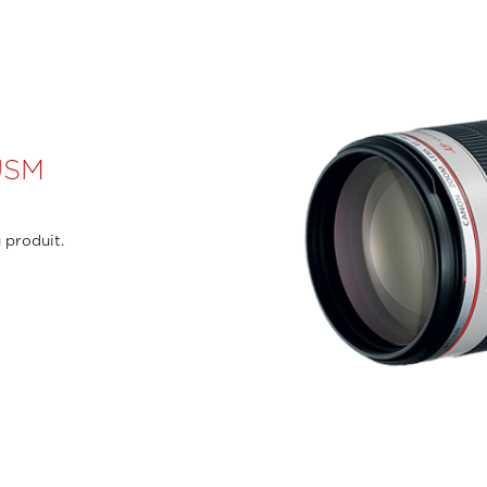
USM
 produit.