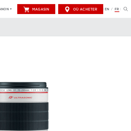
MAGASIN
OÙ ACHETER
EN
FR
CANON
/