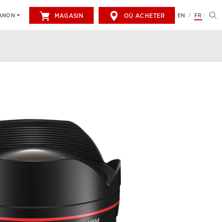
MAGASIN
OÙ ACHETER
EN
FR
CANON
/