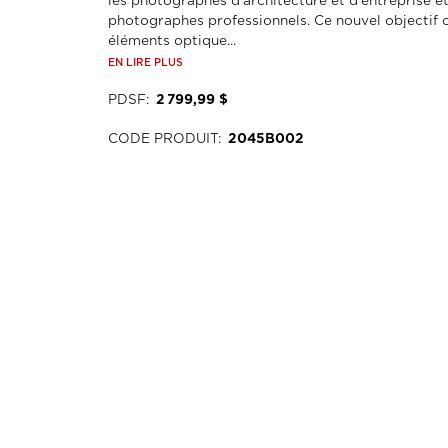
les photographes d'architecture et d'entreprise et
photographes professionnels. Ce nouvel objectif
éléments optique...
EN LIRE PLUS
PDSF
:
2 799,99 $
CODE PRODUIT
:
2045B002