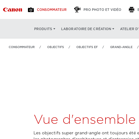
CONSOMMATEUR
PRO PHOTO ET VIDÉO
EF 14 mm f/2,8L II USM
VUE D'ENSEMBLE
SPÉCIF
ATELIER D
PRODUITS
LABORATOIRE DE CRÉATION
CONSOMMATEUR
OBJECTIFS
OBJECTIFS EF
GRAND-ANGLE
Vue d'ensemble
Les objectifs super grand-angle ont toujours été