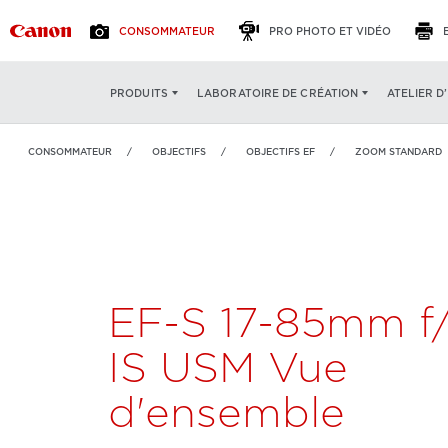
CONSOMMATEUR
PRO PHOTO ET VIDÉO
EF-S 17-85mm f/4-5.6
VUE D'ENSEMBLE
CARAC
ATELIER D
PRODUITS
LABORATOIRE DE CRÉATION
IS USM
CONSOMMATEUR
OBJECTIFS
OBJECTIFS EF
ZOOM STANDARD
EF-S 17-85mm f/
IS USM Vue
d'ensemble