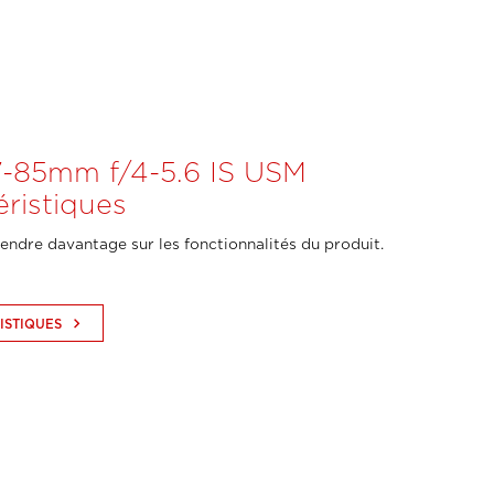
7-85mm f/4-5.6 IS USM
éristiques
endre davantage sur les fonctionnalités du produit.
keyboard_arrow_right
ISTIQUES