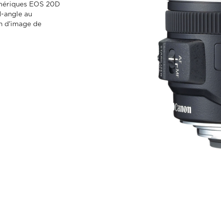
umériques EOS 20D
d-angle au
on d'image de