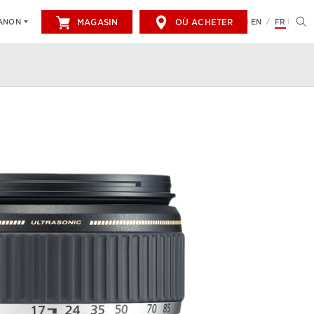
MAGASIN
OÙ ACHETER
EN
FR
CANON
/