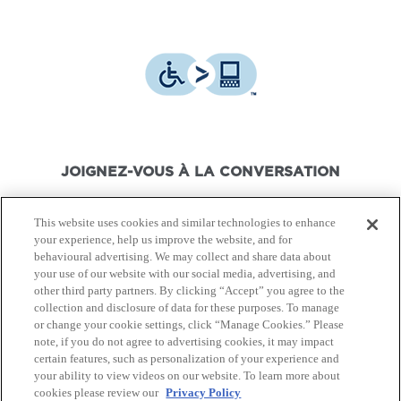
JOIGNEZ-VOUS À LA CONVERSATION
This website uses cookies and similar technologies to enhance
your experience, help us improve the website, and for
behavioural advertising. We may collect and share data about
your use of our website with our social media, advertising, and
© Canon Canada Inc.,
2026.
Tous droits réservés.
other third party partners. By clicking “Accept” you agree to the
collection and disclosure of data for these purposes. To manage
or change your cookie settings, click “Manage Cookies.” Please
Politique de protection de
Conditions d'utilisation
note, if you do not agree to advertising cookies, it may impact
la vie privée
certain features, such as personalization of your experience and
your ability to view videos on our website. To learn more about
cookies please review our
Privacy Policy
Plan du Site