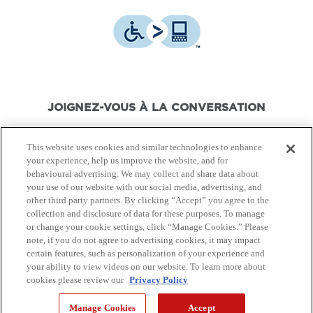
JOIGNEZ-VOUS À LA CONVERSATION
This website uses cookies and similar technologies to enhance
your experience, help us improve the website, and for
behavioural advertising. We may collect and share data about
your use of our website with our social media, advertising, and
© Canon Canada Inc.,
2026.
Tous droits réservés.
other third party partners. By clicking “Accept” you agree to the
collection and disclosure of data for these purposes. To manage
or change your cookie settings, click “Manage Cookies.” Please
Politique de protection de
Conditions d'utilisation
note, if you do not agree to advertising cookies, it may impact
la vie privée
certain features, such as personalization of your experience and
your ability to view videos on our website. To learn more about
cookies please review our
Privacy Policy
Plan du Site
Manage Cookies
Accept