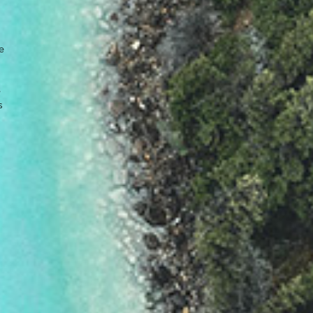
e
e
s