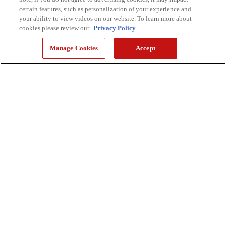
certain features, such as personalization of your experience and
your ability to view videos on our website. To learn more about
cookies please review our
Privacy Policy
Manage Cookies
Accept
Opérer un changement : acquisition
d'une imprimante Colorado 1640
Une grande partie des produits numériques qu’offre Identity Ink est
un média qu’elle a inventé, appelé WriteAway, soit une solution
effaçable à sec pour des surfaces d’écriture temporaires et
esthétiques. Elle applique sa solution WriteAway sur des panneaux
de fibre à densité moyenne. Depuis des années, l’entreprise a
recours à une technologie d’impression à base de solvant. Les
options à base de latex et durcies à la DEL étaient trop dures, et
envelopper le matériau sur un panneau à 90 degrés faisait fissurer
l’encre. M. Chivers voulait également cesser d’utiliser des solvants
pour créer un environnement plus sécuritaire pour ses employés.