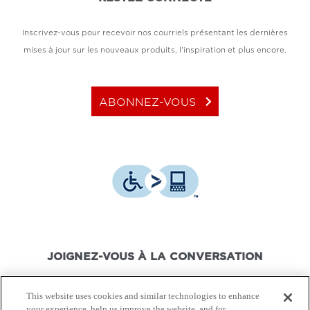
Inscrivez-vous pour recevoir nos courriels présentant les dernières
mises à jour sur les nouveaux produits, l'inspiration et plus encore.
keyboard_arrow_right
ABONNEZ-VOUS
JOIGNEZ-VOUS À LA CONVERSATION
This website uses cookies and similar technologies to enhance
your experience, help us improve the website, and for