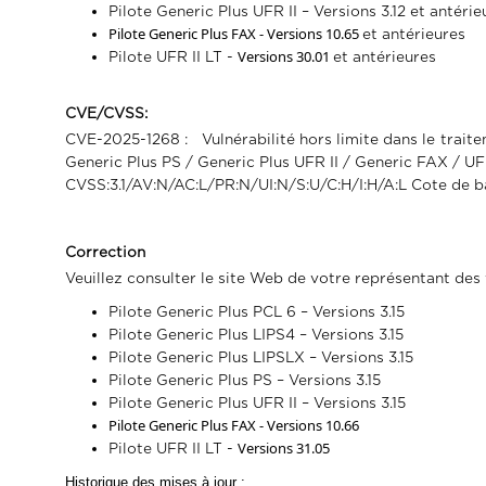
Pilote Generic Plus UFR II – Versions 3.12 et antérie
Pilote Generic Plus FAX - Versions 10.65
et antérieures
Versions 30.01
Pilote UFR II LT -
et antérieures
CVE/CVSS:
CVE-2025-1268 : Vulnérabilité hors limite dans le trai
Generic Plus PS /
Generic Plus UFR II / Generic FAX / UF
CVSS:3.1/AV:N/AC:L/PR:N/UI:N/S:U/C:H/I:H/A:L Cote de ba
Correction
Veuillez consulter le site Web de votre représentant des
Pilote Generic Plus PCL 6 – Versions 3.15
Pilote Generic Plus LIPS4 – Versions 3.15
Pilote Generic Plus LIPSLX – Versions 3.15
Pilote Generic Plus PS – Versions 3.15
Pilote Generic Plus UFR II – Versions 3.15
Pilote Generic Plus FAX - Versions 10.66
Versions 31.05
Pilote UFR II LT -
Historique des mises à jour :