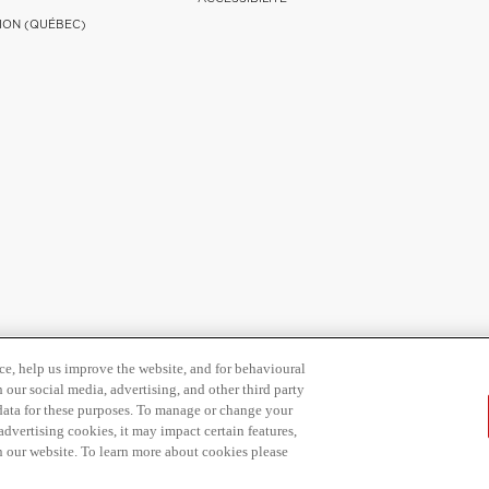
ION (QUÉBEC)
ce, help us improve the website, and for behavioural
 our social media, advertising, and other third party
 data for these purposes. To manage or change your
dvertising cookies, it may impact certain features,
n our website. To learn more about cookies please
 vie privée
Conditions d'utilisation
Plan du Site