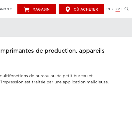
MAGASIN
OÙ ACHETER
EN
FR
CANON
/
r imprimantes de production, appareils
multifonctions de bureau ou de petit bureau et
’impression est traitée par une application malicieuse.