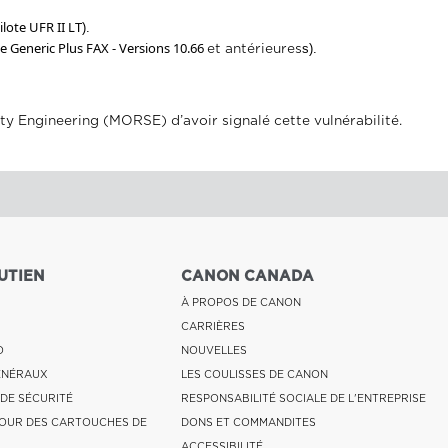
ilote UFR II LT
).
te Generic Plus FAX - Versions 10.66
et antérieures
s).
ty Engineering (MORSE) d’avoir signalé cette vulnérabilité.
UTIEN
CANON CANADA
À PROPOS DE CANON
CARRIÈRES
O
NOUVELLES
ÉNÉRAUX
LES COULISSES DE CANON
 DE SÉCURITÉ
RESPONSABILITÉ SOCIALE DE L'ENTREPRISE
OUR DES CARTOUCHES DE
DONS ET COMMANDITES
ACCESSIBILITÉ