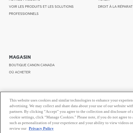
VOIR LES PRODUITS ET LES SOLUTIONS
DROIT À LA RÉPARAT
PROFESSIONNELS
MAGASIN
BOUTIQUE CANON CANADA
OÙ ACHETER
This website uses cookies and similar technologies to enhance your experien
advertising. We may collect and share data about your use of our website with
partners. By clicking “Accept” you agree to the collection and disclosure of
cookie settings, click “Manage Cookies.” Please note, if you do not agree to a
such as personalization of your experience and your ability to view videos o
review our
Privacy Policy
© Canon Canada Inc.,
2026.
Tous droits réservés.
Politique de protection de la