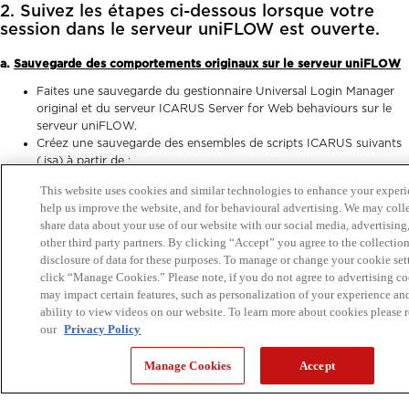
2. Suivez les étapes ci-dessous lorsque votre
session dans le serveur uniFLOW est ouverte.
a.
S
auvegarde des comportements originaux sur le serveur uniFLOW
Faites une sauvegarde du gestionnaire Universal Login Manager
original et du serveur ICARUS Server for Web behaviours sur le
serveur uniFLOW.
Créez une sauvegarde des ensembles de scripts ICARUS suivants
(.isa) à partir de :
« ..\uniFLOW\WebClient\icarus\packages\ ».
This website uses cookies and similar technologies to enhance your experi
help us improve the website, and for behavioural advertising. We may coll
LMCARDTYPELOGIN.isa
share data about your use of our website with our social media, advertising
other third party partners. By clicking “Accept” you agree to the collectio
LMPINCODETYPELOGIN.isa
disclosure of data for these purposes. To manage or change your cookie set
click “Manage Cookies.” Please note, if you do not agree to advertising coo
LMUSERNAMEPWDTYPELOGIN.isa
may impact certain features, such as personalization of your experience an
ability to view videos on our website. To learn more about cookies please 
UNIFIEDLOGIN.isa (non disponible dans l’uniFLOW V5.3 SRx)
our
Privacy Policy
WE_SET_WORKFLOW_USER.isa (non disponible dans
Manage Cookies
Accept
l’uniFLOW V5.3 SRx)