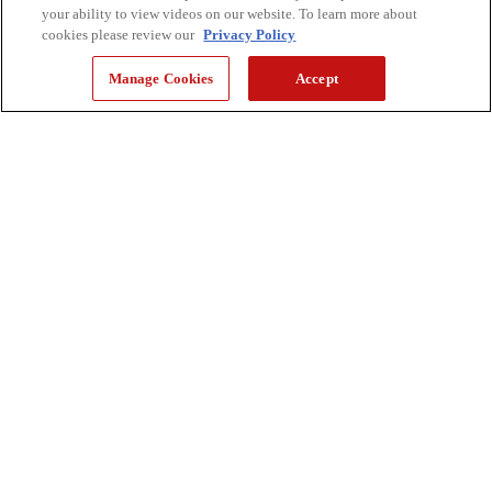
your ability to view videos on our website. To learn more about
cookies please review our
Privacy Policy
Manage Cookies
Accept
Université McMaster
Créée en 1997 et augmentée en 2005, la bourse de
Canon Canada accordée à l'Université McMaster à
Hamilton témoigne de la conviction de l'entreprise que
tous les étudiants et étudiantes devraient avoir la
possibilité de poursuivre leurs objectifs en matière
d’éducation. Un nombre variable de bourses est
accordé chaque année aux étudiants et étudiantes qui
témoignent d'un besoin financier et qui sont inscrits en
dernière année d'un programme de sciences de