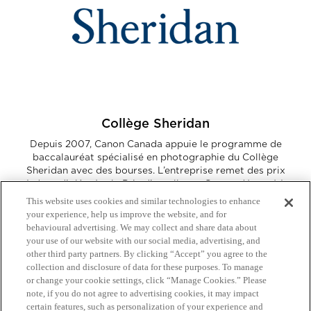
Collège Sheridan
​​​​​​​Depuis 2007, Canon Canada appuie le programme de
baccalauréat spécialisé en photographie du Collège
Sheridan avec des bourses. L’entreprise remet des prix
à deux diplômés : le Prix d’excellence Canon, décerné à
l’étudiant ou l'étudiante ayant la meilleure moyenne
This website uses cookies and similar technologies to enhance
générale en quatrième année, et le Grand prix Canon.
your experience, help us improve the website, and for
En plus de ces prix spéciaux, Canon Canada accorde
behavioural advertising. We may collect and share data about
des bourses d’études aux meilleurs étudiants et
your use of our website with our social media, advertising, and
étudiantes de première, deuxième et troisième années
other third party partners. By clicking “Accept” you agree to the
du programme.
collection and disclosure of data for these purposes. To manage
or change your cookie settings, click “Manage Cookies.” Please
note, if you do not agree to advertising cookies, it may impact
certain features, such as personalization of your experience and