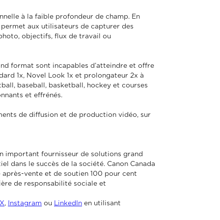
onnelle à la faible profondeur de champ. En
 permet aux utilisateurs de capturer des
oto, objectifs, flux de travail ou
and format sont incapables d’atteindre et offre
ndard 1x, Novel Look 1x et prolongateur 2x à
all, baseball, basketball, hockey et courses
nnants et effrénés.
nts de diffusion et de production vidéo, sur
 un important fournisseur de solutions grand
tiel dans le succès de la société. Canon Canada
ice après-vente et de soutien 100 pour cent
ière de responsabilité sociale et
X
,
Instagram
ou
LinkedIn
en utilisant