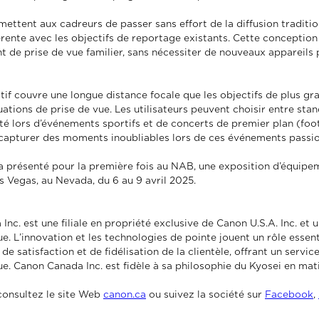
mettent aux cadreurs de passer sans effort de la diffusion traditi
érente avec les objectifs de reportage existants. Cette conception
de prise de vue familier, sans nécessiter de nouveaux appareils ph
ctif couvre une longue distance focale que les objectifs de plus gr
ations de prise de vue. Les utilisateurs peuvent choisir entre sta
 lors d’événements sportifs et de concerts de premier plan (footb
capturer des moments inoubliables lors de ces événements passio
présenté pour la première fois au NAB, une exposition d’équipeme
s Vegas, au Nevada, du 6 au 9 avril 2025.
nc. est une filiale en propriété exclusive de Canon U.S.A. Inc. et
ue. L’innovation et les technologies de pointe jouent un rôle essen
 de satisfaction et de fidélisation de la clientèle, offrant un serv
ue. Canon Canada Inc. est fidèle à sa philosophie du Kyosei en mat
consultez le site Web
canon.ca
ou suivez la société sur
Facebook
,