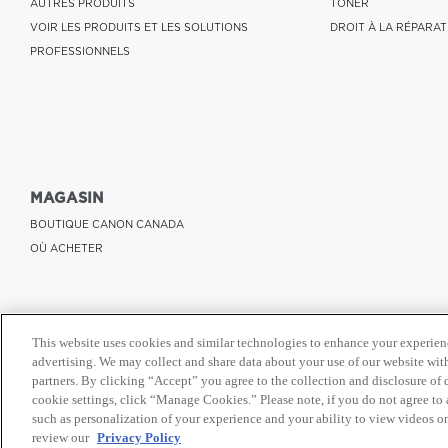
AUTRES PRODUITS
TONER
VOIR LES PRODUITS ET LES SOLUTIONS
DROIT À LA RÉPARAT
PROFESSIONNELS
MAGASIN
BOUTIQUE CANON CANADA
OÙ ACHETER
This website uses cookies and similar technologies to enhance your experien
advertising. We may collect and share data about your use of our website with
partners. By clicking “Accept” you agree to the collection and disclosure of
cookie settings, click “Manage Cookies.” Please note, if you do not agree to a
such as personalization of your experience and your ability to view videos o
review our
Privacy Policy
© Canon Canada Inc.,
2026.
Tous droits réservés.
Politique de protection de la