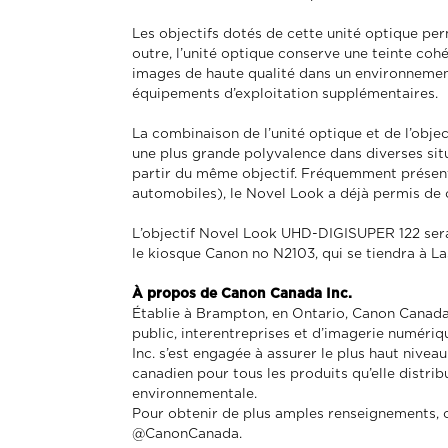
Les objectifs dotés de cette unité optique per
outre, l’unité optique conserve une teinte coh
images de haute qualité dans un environnement 
équipements d’exploitation supplémentaires.
La combinaison de l’unité optique et de l’obje
une plus grande polyvalence dans diverses situ
partir du même objectif. Fréquemment présenté
automobiles), le Novel Look a déjà permis de 
L’objectif Novel Look UHD-DIGISUPER 122 sera 
le kiosque Canon no N2103, qui se tiendra à La
À propos de Canon Canada Inc.
Établie à Brampton, en Ontario, Canon Canada I
public, interentreprises et d’imagerie numériq
Inc. s’est engagée à assurer le plus haut niveau
canadien pour tous les produits qu’elle distrib
environnementale.
Pour obtenir de plus amples renseignements, 
@CanonCanada.