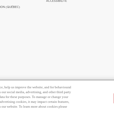
ACCESSIBILITÉ
ION (QUÉBEC)
ce, help us improve the website, and for behavioural
 our social media, advertising, and other third party
 data for these purposes. To manage or change your
dvertising cookies, it may impact certain features,
n our website. To learn more about cookies please
 vie privée
Conditions d'utilisation
Plan du Site