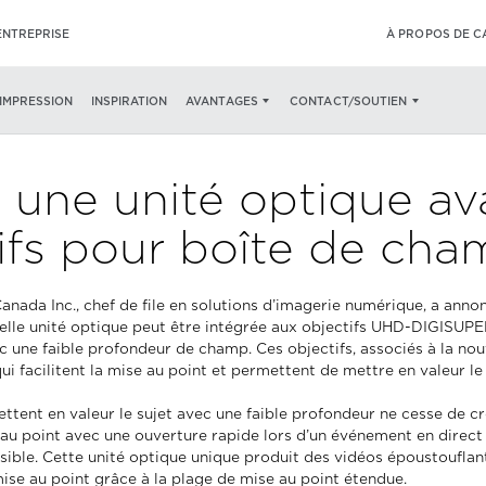
ENTREPRISE
À PROPOS DE 
’IMPRESSION
INSPIRATION
AVANTAGES
CONTACT/SOUTIEN
 une unité optique av
ifs pour boîte de ch
anada Inc., chef de file en solutions d’imagerie numérique, a anno
uvelle unité optique peut être intégrée aux objectifs UHD-DIGISUP
 une faible profondeur de champ. Ces objectifs, associés à la nou
i facilitent la mise au point et permettent de mettre en valeur le
ent en valeur le sujet avec une faible profondeur ne cesse de cro
au point avec une ouverture rapide lors d’un événement en direct pe
ible. Cette unité optique unique produit des vidéos époustouflan
mise au point grâce à la plage de mise au point étendue.