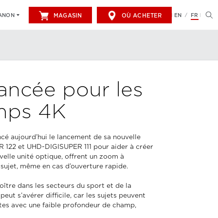
MAGASIN
OÙ ACHETER
EN
FR
CANON
/
ancée pour les
amps 4K
ncé aujourd’hui le lancement de sa nouvelle
ER 122 et UHD-DIGISUPER 111 pour aider à créer
velle unité optique, offrent un zoom à
 sujet, même en cas d’ouverture rapide.
ître dans les secteurs du sport et de la
ut s’avérer difficile, car les sujets peuvent
tes avec une faible profondeur de champ,