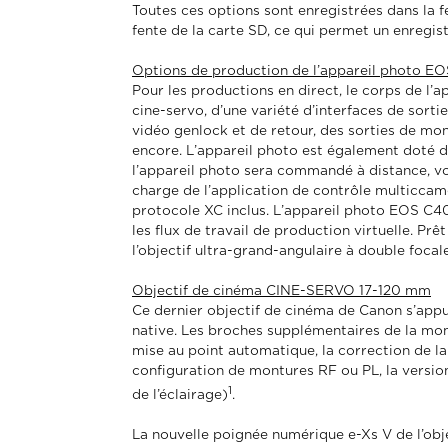
Toutes ces options sont enregistrées dans la 
fente de la carte SD, ce qui permet un enreg
Options de production de l’appareil photo E
Pour les productions en direct, le corps de l’
cine-servo, d’une variété d’interfaces de sort
vidéo genlock et de retour, des sorties de mon
encore. L’appareil photo est également doté du 
l’appareil photo sera commandé à distance, vo
charge de l’application de contrôle multiccam
protocole XC inclus. L’appareil photo EOS C4
les flux de travail de production virtuelle. Pr
l’objectif ultra-grand-angulaire à double foc
Objectif de cinéma CINE-SERVO 17-120 mm
Ce dernier objectif de cinéma de Canon s’app
native. Les broches supplémentaires de la mo
mise au point automatique, la correction de la 
configuration de montures RF ou PL, la versi
1
de l’éclairage)
.
La nouvelle poignée numérique e-Xs V de l’obj