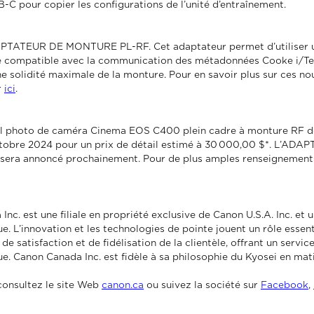
B-C pour copier les configurations de l’unité d’entraînement.
APTATEUR DE MONTURE PL-RF. Cet adaptateur permet d’utiliser u
e compatible avec la communication des métadonnées Cooke i/Techn
 solidité maximale de la monture. Pour en savoir plus sur ces no
r
ici
.
eil photo de caméra Cinema EOS C400 plein cadre à monture RF d
tobre 2024 pour un prix de détail estimé à 30 000,00 $*. L’A
 sera annoncé prochainement. Pour de plus amples renseignements, 
nc. est une filiale en propriété exclusive de Canon U.S.A. Inc. et
ue. L’innovation et les technologies de pointe jouent un rôle essen
 de satisfaction et de fidélisation de la clientèle, offrant un serv
ue. Canon Canada Inc. est fidèle à sa philosophie du Kyosei en mat
consultez le site Web
canon.ca
ou suivez la société sur
Facebook
,