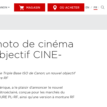
MAGASIN
OÙ ACHETER
EN
FR
CANON
/
hoto de cinéma
jectif CINE-
 Triple Base ISO de Canon; un nouvel objectif
re RF
ique, a le plaisir d’annoncer le nouvel
troéclairé, conçue pour les marchés du
RE PL-RF, ainsi qu’une version à monture RF