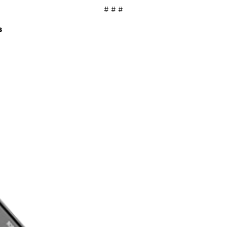
# # #
s