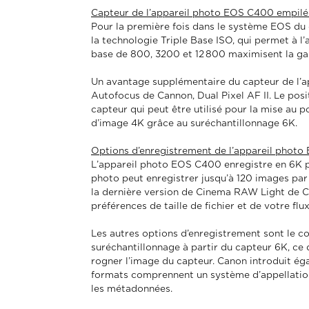
Capteur de l’appareil photo EOS C400 empilé 
Pour la première fois dans le système EOS du
la technologie Triple Base ISO, qui permet à l
base de 800, 3200 et 12 800 maximisent la g
Un avantage supplémentaire du capteur de l’a
Autofocus de Cannon, Dual Pixel AF II. Le posit
capteur qui peut être utilisé pour la mise au 
d’image 4K grâce au suréchantillonnage 6K.
Options d’enregistrement de l’appareil phot
L’appareil photo EOS C400 enregistre en 6K pl
photo peut enregistrer jusqu’à 120 images pa
la dernière version de Cinema RAW Light de Ca
préférences de taille de fichier et de votre flux
Les autres options d’enregistrement sont le co
suréchantillonnage à partir du capteur 6K, ce q
rogner l’image du capteur. Canon introduit é
formats comprennent un système d’appellation e
les métadonnées.