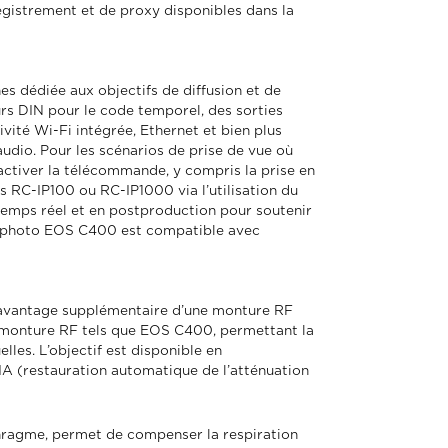
egistrement et de proxy disponibles dans la
es dédiée aux objectifs de diffusion et de
urs DIN pour le code temporel, des sorties
vité Wi-Fi intégrée, Ethernet et bien plus
audio. Pour les scénarios de prise de vue où
activer la télécommande, y compris la prise en
 RC-IP100 ou RC-IP1000 via l’utilisation du
emps réel et en postproduction pour soutenir
areil photo EOS C400 est compatible avec
l’avantage supplémentaire d’une monture RF
 monture RF tels que EOS C400, permettant la
lles. L’objectif est disponible en
A (restauration automatique de l’atténuation
phragme, permet de compenser la respiration