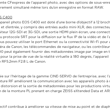
fente CFexpress de l’appareil photo, avec des options de sous-enr
istrement simultané même lors du’on enregistre en format RAW.
OS C400
appareil photo EOS C400 est doté d’une borne d’objectif à 12 broch
ie et d’entrée, y compris des entrées audio mini-XLR, des connecte
iteur 12G-SDI et 3G-SDI, une sortie HDMI plein écran, une connecti
protocole SRT pour la diffusion sur le flux IP de la vidéo et de l’
us pouvez utiliser le port Ethernet ou la connectivité Wi-Fi pour 
éra de Canon, les télécommandes de navigateur, ou les contrôleurs
00 peut également fournir des métadonnées image par image en t
êt pour la prise de vue de la réalité virtuelle à 180 degrés, l’app
ale RF5.2mm F2.8 L de Canon.
uie sur l’héritage de la gamme CINE-SERVO de l’entreprise, avec 
nture RF améliorent la communication avec les appareils photo à
distorsion et la sortie de métadonnées pour les productions virtue
on de la monture PL prenant en charge ZEISS eXtended Data et ARI
ectif contribue à améliorer sa vitesse de mise au point et de dia