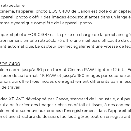
rétroéclairé
 cinéma, l’appareil photo EOS C400 de Canon est doté d’un capte
’appareil photo d’offrir des images époustouflantes dans un large é
amme dynamique complète de l’appareil photo.
ppareil photo EOS C400 est la prise en charge de la prochaine g
ionnement empilé rétroéclairé offre une meilleure efficacité de ca
point automatique. Le capteur permet également une vitesse de lect
o EOS C400
ein cadre jusqu’à 60 p en format Cinema RAW Light de 12 bits. En
r seconde au format 4K RAW et jusqu’à 180 images par seconde au
non, qui offre trois modes d’enregistrement différents parmi les
 de travail.
dec XF-AVC développé par Canon, standard de l’industrie, qui peut
ui aide à créer des images riches en détail et lisses, à des cadence
galement deux nouveaux codecs d’enregistrement dans l’appareil
t une structure de dossiers faciles à gérer, tout en enregistrant