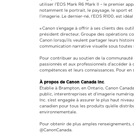
utiliser l’EOS Mark R6 Mark II – le premier ap
notamment le portrait, le paysage, le sport e
l’imagerie. Le dernier-né, l’EOS R100, est idéa
« Canon s’engage à offrir à ses clients des outi
président directeur, Groupe des opérations co
Canon lorsqu’ils veulent partager leurs histoir
communication narrative visuelle sous toutes s
Pour contribuer au soutien de la communauté 
passionnés et aux professionnels d’accéder à d
compétences et leurs connaissances. Pour en sa
À propos de Canon Canada Inc
.
Établie à Brampton, en Ontario, Canon Canada I
public, interentreprises et d’imagerie numériq
Inc. s’est engagée à assurer le plus haut niveau
canadien pour tous les produits qu’elle distrib
environnementale.
Pour obtenir de plus amples renseignements, 
@CanonCanada.