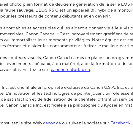
pareil photo plein format de deuxième génération de la série EOS 
t la faune sauvage. L’EOS R5 C est un appareil 8K hybride à montu
l pour les créateurs de contenu débutants et en devenir.
ls abordables et accessibles qui les aident à donner vie à leur visio
mmerciales, Canon Canada. « C’est incroyablement gratifiant de s
es ou immortaliser leurs moments privilégiés. Notre équipe est ent
es formes et d’aider les consommateurs à tirer le meilleur parti 
des conteurs visuels, Canon Canada a mis en place son programme
es événements spéciaux, à du matériel, à de la formation, à du so
voir plus, visitez le site
canoncreatorlab.ca
.
nc. est une filiale en propriété exclusive de Canon U.S.A. Inc. et
ue. L’innovation et les technologies de pointe jouent un rôle essen
 de satisfaction et de fidélisation de la clientèle, offrant un serv
ue. Canon Canada Inc. est fidèle à sa philosophie du Kyosei en mat
consultez le site Web
canon.ca
ou suivez la société sur
Facebook
,