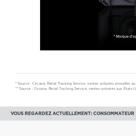
* Source : Circana, Retail Tracking Service, ventes unitaires annuelles
** Source : Circana, Retail Tracking Service, ventes unitaires aux États
VOUS REGARDEZ ACTUELLEMENT: CONSOMMATEUR