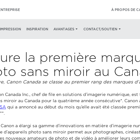
ENTREPRISE
À PROPOS DE 
’IMPRESSION
INSPIRATION
AVANTAGES
CONTACT/SOUTIEN
re la première marque
to sans miroir au Ca
e, Canon Canada se classe au premier rang des marques d’a
n Canada Inc., chef de file en solutions d’imagerie numérique, est 
ns miroir au Canada pour la quatrième année consécutive*. Canon 
USA
qui a annoncé au début du mois qu’elle avait été classée prem
**.
Canon a élargi sa gamme d’innovations en matière d’imagerie numé
e d’appareils photo sans miroir permet aux photographes, cinéast
 les nouveaux amateurs de photo et de vidéo à améliorer leurs co