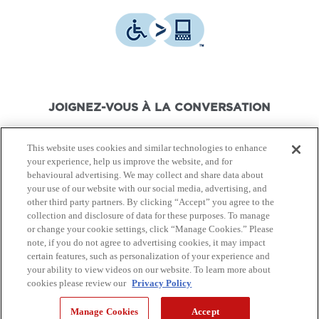
JOIGNEZ-VOUS À LA CONVERSATION
This website uses cookies and similar technologies to enhance
your experience, help us improve the website, and for
behavioural advertising. We may collect and share data about
your use of our website with our social media, advertising, and
© Canon Canada Inc.,
2026.
Tous droits réservés.
other third party partners. By clicking “Accept” you agree to the
collection and disclosure of data for these purposes. To manage
or change your cookie settings, click “Manage Cookies.” Please
Politique de protection de
Conditions d'utilisation
note, if you do not agree to advertising cookies, it may impact
la vie privée
certain features, such as personalization of your experience and
your ability to view videos on our website. To learn more about
cookies please review our
Privacy Policy
Plan du Site
Manage Cookies
Accept