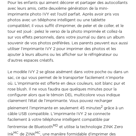
Pour les enfants qui aiment décorer et partager des autocollants
avec leurs amis, cette deuxième génération de la mini-
imprimante photo IVY est l’outil parfait. Après avoir pris vos
photos avec un téléphone intelligent ou une tablette
compatible1, il vous suffit d’imprimer, de peler et de coller, et le
tour est joué : pelez le verso de la photo imprimée et collez-la
sur vos effets personnels, dans votre journal ou dans un album
souvenir de vos photos préférées. Les parents peuvent eux aussi
utiliser l’imprimante IVY 2 pour imprimer des photos et les
ajouter à leurs albums ou les afficher sur le réfrigérateur ou
d’autres espaces créatifs.
Le modèle IVY 2 se glisse aisément dans votre poche ou dans un
sac, ce qui vous permet de le transporter facilement n’importe
où. L’imprimante est offerte en deux couleurs, soit blanc pur et
rose blush. Il ne vous faudra que quelques minutes pour la
configurer alors que le témoin DEL multicolore vous indique
clairement l’état de l’imprimante. Vous pouvez recharger
2
pleinement l’imprimante en seulement 45 minutes
grâce à un
câble USB compatible. L’imprimante IVY 2 se connecte
facilement à votre téléphone intelligent compatible par
MD
l’entremise de Bluetooth
et utilise la technologie ZINK Zero
MC
MC
Ink
de ZINK
, une manière formidable d’imprimer des