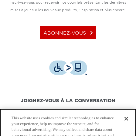
Inscrivez-vous pour recevoir nos courriels présentant les dernières
mises à jour sur les nouveaux produits, l'inspiration et plus encore.
keyboard_arrow_right
ABONNEZ-VOUS
JOIGNEZ-VOUS À LA CONVERSATION
This website uses cookies and similar technologies to enhance
your experience, help us improve the website, and for
behavioural advertising. We may collect and share data about
your use of our website with our social media, advertising, and