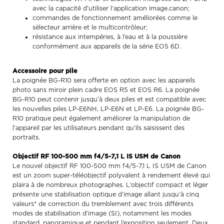
avec la capacité d’utiliser l’application image.canon;
commandes de fonctionnement améliorées comme le
sélecteur arrière et le multicontrôleur;
résistance aux intempéries, à l’eau et à la poussière
conformément aux appareils de la série EOS 6D.
Accessoire pour pile
La poignée BG-R10 sera offerte en option avec les appareils
photo sans miroir plein cadre EOS R5 et EOS R6. La poignée
BG-R10 peut contenir jusqu’à deux piles et est compatible avec
les nouvelles piles LP-E6NH, LP-E6N et LP-E6. La poignée BG-
R10 pratique peut également améliorer la manipulation de
l’appareil par les utilisateurs pendant qu’ils saisissent des
portraits.
Objectif RF 100-500 mm f4/5-7,1 L IS USM de Canon
Le nouvel objectif RF 100-500 mm f4/5-7,1 L IS USM de Canon
est un zoom super-téléobjectif polyvalent à rendement élevé qui
plaira à de nombreux photographes. L’objectif compact et léger
présente une stabilisation optique d’image allant jusqu’à cinq
valeurs* de correction du tremblement avec trois différents
modes de stabilisation d’image (SI), notamment les modes
standard, panoramique et pendant l’exposition seulement. Deux