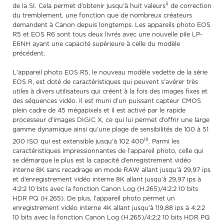
ii
de la SI. Cela permet d’obtenir jusqu’à huit valeurs
de correction
du tremblement, une fonction que de nombreux créateurs
demandent à Canon depuis longtemps. Les appareils photo EOS
R5 et EOS R6 sont tous deux livrés avec une nouvelle pile LP-
E6NH ayant une capacité supérieure à celle du modèle
précédent.
L’appareil photo EOS R5, le nouveau modèle vedette de la série
EOS R, est doté de caractéristiques qui peuvent s’avérer très
utiles à divers utilisateurs qui créent à la fois des images fixes et
des séquences vidéo. Il est muni d’un puissant capteur CMOS
plein cadre de 45 mégapixels et il est activé par le rapide
processeur d’images DIGIC X, ce qui lui permet d’offrir une large
gamme dynamique ainsi qu’une plage de sensibilités de 100 à 51
iii
200 ISO qui est extensible jusqu’à 102 400
. Parmi les
caractéristiques impressionnantes de l’appareil photo, celle qui
se démarque le plus est la capacité d’enregistrement vidéo
interne 8K sans recadrage en mode RAW allant jusqu’à 29,97 ips
et d’enregistrement vidéo interne 8K allant jusqu’à 29,97 ips à
4:2:2 10 bits avec la fonction Canon Log (H.265)/4:2:2 10 bits
HDR PQ (H.265). De plus, l’appareil photo permet un
enregistrement vidéo interne 4K allant jusqu’à 119,88 ips à 4:2:2
10 bits avec la fonction Canon Log (H.265)/4:2:2 10 bits HDR PQ