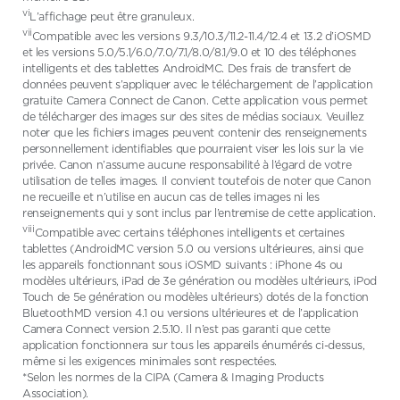
vi
L’affichage peut être granuleux.
vii
Compatible avec les versions 9.3/10.3/11.2-11.4/12.4 et 13.2 d’iOSMD
et les versions 5.0/5.1/6.0/7.0/7.1/8.0/8.1/9.0 et 10 des téléphones
intelligents et des tablettes AndroidMC. Des frais de transfert de
données peuvent s’appliquer avec le téléchargement de l’application
gratuite Camera Connect de Canon. Cette application vous permet
de télécharger des images sur des sites de médias sociaux. Veuillez
noter que les fichiers images peuvent contenir des renseignements
personnellement identifiables que pourraient viser les lois sur la vie
privée. Canon n’assume aucune responsabilité à l’égard de votre
utilisation de telles images. Il convient toutefois de noter que Canon
ne recueille et n’utilise en aucun cas de telles images ni les
renseignements qui y sont inclus par l’entremise de cette application.
viii
Compatible avec certains téléphones intelligents et certaines
tablettes (AndroidMC version 5.0 ou versions ultérieures, ainsi que
les appareils fonctionnant sous iOSMD suivants : iPhone 4s ou
modèles ultérieurs, iPad de 3e génération ou modèles ultérieurs, iPod
Touch de 5e génération ou modèles ultérieurs) dotés de la fonction
BluetoothMD version 4.1 ou versions ultérieures et de l’application
Camera Connect version 2.5.10. Il n’est pas garanti que cette
application fonctionnera sur tous les appareils énumérés ci-dessus,
même si les exigences minimales sont respectées.
*Selon les normes de la CIPA (Camera & Imaging Products
Association).