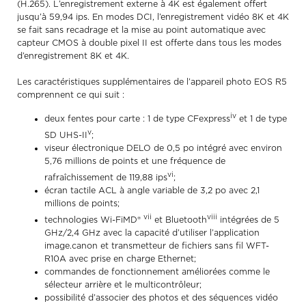
(H.265). L’enregistrement externe à 4K est également offert
jusqu’à 59,94 ips. En modes DCI, l’enregistrement vidéo 8K et 4K
se fait sans recadrage et la mise au point automatique avec
capteur CMOS à double pixel II est offerte dans tous les modes
d’enregistrement 8K et 4K.
Les caractéristiques supplémentaires de l’appareil photo EOS R5
comprennent ce qui suit :
iv
deux fentes pour carte : 1 de type CFexpress
et 1 de type
v
SD UHS-II
;
viseur électronique DELO de 0,5 po intégré avec environ
5,76 millions de points et une fréquence de
vi
rafraîchissement de 119,88 ips
;
écran tactile ACL à angle variable de 3,2 po avec 2,1
millions de points;
vii
viii
technologies Wi-FiMD®
et Bluetooth
intégrées de 5
GHz/2,4 GHz avec la capacité d’utiliser l’application
image.canon et transmetteur de fichiers sans fil WFT-
R10A avec prise en charge Ethernet;
commandes de fonctionnement améliorées comme le
sélecteur arrière et le multicontrôleur;
possibilité d’associer des photos et des séquences vidéo