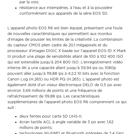
par la voix;
résistance aux intempéries, à l’eau et à la poussière
conformément aux appareils de la série EOS 5D.
L’appareil photo EOS R6 est bien équipé, présentant une foule
de nouvelles caractéristiques qui permettent aux mordus
d’images de pousser les limites de la créativité. La combinaison
du capteur CMOS plein cadre de 20,1 mégapixels et du
processeur d’images DIGIC X basée sur l’appareil EOS-1D X Mark
III produit une plage de sensibilités allant de 100 à 102 400 ISO
qui est extensible jusqu’à 204 800 ISO. L’enregistrement vidéo
interne 4K a une capacité allant jusqu’à 59,94 ips ou 1080p
pouvant aller jusqu’à 119,88 ips à 4:2:2 10 bits avec la fonction
Canon Log (H.265) ou HDR PQ (H.265). L’appareil photo est
également doté d’un viseur électronique DELO de 0,5 po avec
environ 3,69 millions de points et une fréquence de
rafraîchissement de 119,88 ips. Les caractéristiques
supplémentaires de l’appareil photo EOS R6 comprennent ce qui
suit :
deux fentes pour carte SD UHS-II;
écran tactile ACL à angle variable de 3 po avec 1,62
millions de points;
technologies Wi-FiMD et Bluetooth intégrées de 2,4 GHz