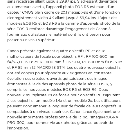
sans recadrage allant jusqu’à 29,97 ips. S’adressant davantage
aux amateurs avertis, l’appareil photo EOS R6 est muni d’un
capteur CMOS plein cadre de 20,1 mégapixels et d’une fonction
d’enregistrement vidéo 4K allant jusqu’à 59,94 ips. L’ajout des
modèles EOS R5 et EOS R6 à la gamme d’appareils photo de la
série EOS R renforce davantage l’engagement de Canon à
fournir aux utilisateurs le matériel dont ils ont besoin pour
passer au niveau supérieur.
Canon présente également quatre objectifs RF et deux
multiplicateurs de focale pour objectifs RF : RF 100-500 mm
f4/5-7,1 L IS USM, RF 600 mm f11 IS STM, RF 800 mm f11 IS STM
et RF 85 mm f2 MACRO IS STM. Les quatre nouveaux objectifs
ont été conçus pour répondre aux exigences en constante
évolution des créateurs avertis qui saisissent des images
étonnantes à l’aide des appareils photo de la série EOS R, y
compris les nouveaux modèles EOS R5 et EOS R6. Deux
nouveaux multiplicateurs de focale pour objectifs RF s’ajoutent
à ces objectifs : un modèle 1,4x et un modèle 2x. Les utilisateurs
peuvent donc amener la longueur de focale de leurs objectifs RF
compatibles à un niveau supérieur. Canon lance également une
nouvelle imprimante professionnelle de 13 po, l’imagePROGRAF
PRO-300, pour donner vie aux photos grâce au pouvoir de
l’impression.