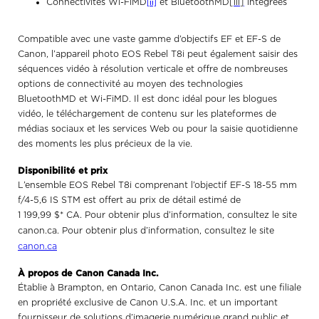
Connectivités Wi-FiMD
et BluetoothMD
[iii]
intégrées
[ii]
Compatible avec une vaste gamme d’objectifs EF et EF-S de
Canon, l’appareil photo EOS Rebel T8i peut également saisir des
séquences vidéo à résolution verticale et offre de nombreuses
options de connectivité au moyen des technologies
BluetoothMD et Wi-FiMD. Il est donc idéal pour les blogues
vidéo, le téléchargement de contenu sur les plateformes de
médias sociaux et les services Web ou pour la saisie quotidienne
des moments les plus précieux de la vie.
Disponibilité et prix
L’ensemble EOS Rebel T8i comprenant l’objectif EF-S 18-55 mm
f/4-5,6 IS STM est offert au prix de détail estimé de
1 199,99 $* CA.
Pour obtenir plus d’information, consultez le site
canon.ca.
Pour obtenir plus d’information, consultez le site
canon.ca
À propos de Canon Canada Inc.
Établie à Brampton, en Ontario, Canon Canada Inc. est une filiale
en propriété exclusive de Canon U.S.A. Inc. et un important
fournisseur de solutions d’imagerie numérique grand public et