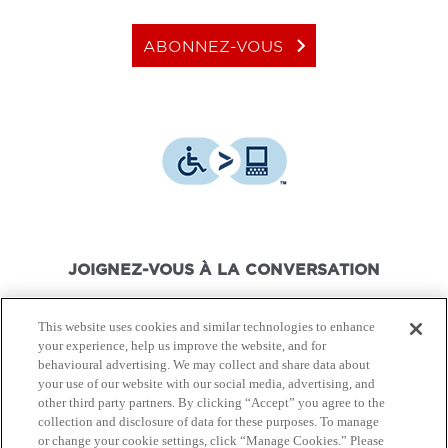
keyboard_arrow_right
ABONNEZ-VOUS
JOIGNEZ-VOUS À LA CONVERSATION
This website uses cookies and similar technologies to enhance
your experience, help us improve the website, and for
behavioural advertising. We may collect and share data about
your use of our website with our social media, advertising, and
© Canon Canada Inc.,
2026.
Tous droits réservés.
other third party partners. By clicking “Accept” you agree to the
collection and disclosure of data for these purposes. To manage
or change your cookie settings, click “Manage Cookies.” Please