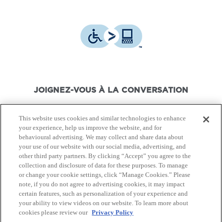
JOIGNEZ-VOUS À LA CONVERSATION
This website uses cookies and similar technologies to enhance
your experience, help us improve the website, and for
behavioural advertising. We may collect and share data about
your use of our website with our social media, advertising, and
© Canon Canada Inc.,
2026.
Tous droits réservés.
other third party partners. By clicking “Accept” you agree to the
collection and disclosure of data for these purposes. To manage
or change your cookie settings, click “Manage Cookies.” Please
Politique de protection de
Conditions d'utilisation
note, if you do not agree to advertising cookies, it may impact
la vie privée
certain features, such as personalization of your experience and
your ability to view videos on our website. To learn more about
cookies please review our
Privacy Policy
Plan du Site