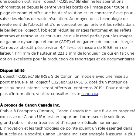
une position optimale, l’objectif CJ25ex7.6B élimine les aberrations
chromatiques depuis le centre vers les bords de l’image pour toute la
plage de zoom et offre une haute résolution et un contraste élevé pour
saisir des vidéos de haute résolution. Au moyen de la technologie de
revêtement de l’objectif et d’une conception qui prévient les reflets dans
le barillet de l’objectif, l’objectif réduit les images fantômes et les reflets
internes et reproduit les couleurs, ce qui le rend parfait pour les images
de gamme dynamique étendue (GDE) et de gamme de couleurs élargie.
Ce nouvel objectif pèse environ 4,4 livres et mesure de 169,6 mm de
largeur, 114,1 mm de hauteur et 223,3 mm de longueur, ce qui en fait une
option excellente pour la production de reportages et de documentaires.
Disponibilité
L’objectif CJ25ex7.6B IRSE S de Canon, un modèle avec une mise au
point manuelle, et l’objectif CJ25ex7.6B IASE S, doté d’un moteur de
mise au point interne, seront offerts au printemps 2019*. Pour obtenir
plus d’information, veuillez consulter le site
canon.ca
.
À propos de Canon Canada Inc.
Établie à Brampton (Ontario), Canon Canada Inc., une filiale en propriété
exclusive de Canon USA, est un important fournisseur de solutions
grand public, interentreprises et d’imagerie médicale numérique.
L’innovation et les technologies de pointe jouent un rôle essentiel dans
le succès de la société. Canon Canada Inc. s’est engagée à assurer le plus