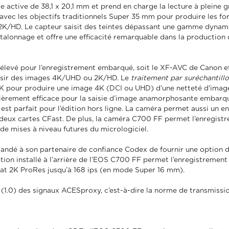
active de 38,1 x 20,1 mm et prend en charge la lecture à pleine
isé avec les objectifs traditionnels Super 35 mm pour produire les
2K/HD. Le capteur saisit des teintes dépassant une gamme dynami
étalonnage et offre une efficacité remarquable dans la productio
 élevé pour l’enregistrement embarqué, soit le XF-AVC de Canon 
saisir des images 4K/UHD ou 2K/HD. Le
traitement par suréchantill
 pour produire une image 4K (DCI ou UHD) d’une netteté d'image am
ulièrement efficace pour la saisie d’image anamorphosante embarq
est parfait pour l’édition hors ligne. La caméra permet aussi un e
 deux cartes CFast. De plus, la caméra C700 FF permet l’enregist
de mises à niveau futures du micrologiciel.
andé à son partenaire de confiance Codex de fournir une option d'
ion installé à l’arrière de l’EOS C700 FF permet l’enregistremen
mat 2K ProRes jusqu’à 168 ips (en mode Super 16 mm).
 (1.0) des signaux ACESproxy, c’est-à-dire la norme de transmiss