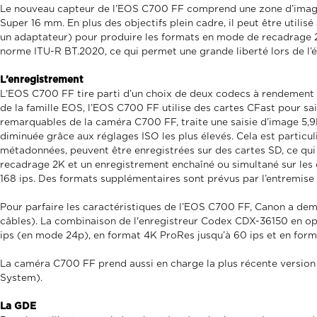
Le nouveau capteur de l’EOS C700 FF comprend une zone d’image 
Super 16 mm. En plus des objectifs plein cadre, il peut être util
un adaptateur) pour produire les formats en mode de recadrage 
norme ITU-R BT.2020, ce qui permet une grande liberté lors de l’
L’enregistrement
L'EOS C700 FF tire parti d’un choix de deux codecs à rendement
de la famille EOS, l’EOS C700 FF utilise des cartes CFast pour 
remarquables de la caméra C700 FF, traite une saisie d’image 5,9K
diminuée grâce aux réglages ISO les plus élevés. Cela est partic
métadonnées, peuvent être enregistrées sur des cartes SD, ce qui 
recadrage 2K et un enregistrement enchaîné ou simultané sur les
168 ips. Des formats supplémentaires sont prévus par l’entremise 
Pour parfaire les caractéristiques de l’EOS C700 FF, Canon a dem
câbles). La combinaison de l'enregistreur Codex CDX-36150 en opt
ips (en mode 24p), en format 4K ProRes jusqu’à 60 ips et en for
La caméra C700 FF prend aussi en charge la plus récente version
System).
La GDE