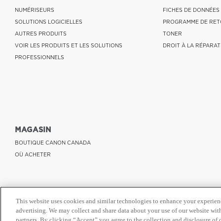
NUMÉRISEURS
FICHES DE DONNÉES
SOLUTIONS LOGICIELLES
PROGRAMME DE RET
AUTRES PRODUITS
TONER
VOIR LES PRODUITS ET LES SOLUTIONS
DROIT À LA RÉPARAT
PROFESSIONNELS
MAGASIN
BOUTIQUE CANON CANADA
OÙ ACHETER
This website uses cookies and similar technologies to enhance your experien
advertising. We may collect and share data about your use of our website with
partners. By clicking “Accept” you agree to the collection and disclosure of