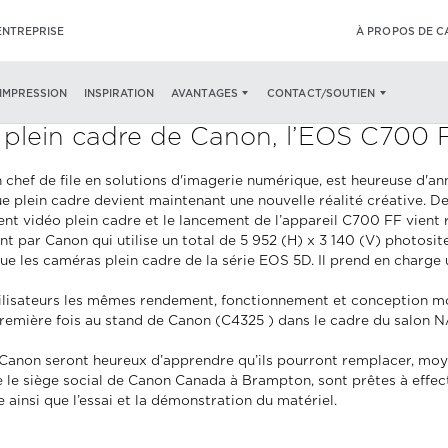
ENTREPRISE
À PROPOS DE 
’IMPRESSION
INSPIRATION
AVANTAGES
CONTACT/SOUTIEN
 plein cadre de Canon, l’EOS C700 
n chef de file en solutions d'imagerie numérique, est heureuse d'
e plein cadre devient maintenant une nouvelle réalité créative. D
ent vidéo plein cadre et le lancement de l’appareil C700 FF vien
t par Canon qui utilise un total de 5 952 (H) x 3 140 (V) photos
ue les caméras plein cadre de la série EOS 5D. Il prend en charge
tilisateurs les mêmes rendement, fonctionnement et conception 
mière fois au stand de Canon (C4325 ) dans le cadre du salon NAB 
anon seront heureux d’apprendre qu’ils pourront remplacer, moye
me le siège social de Canon Canada à Brampton, sont prêtes à eff
e ainsi que l’essai et la démonstration du matériel.