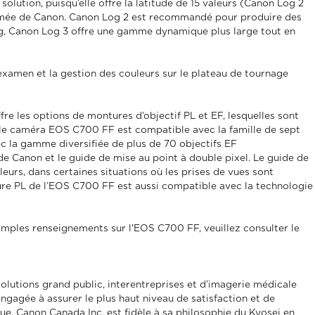
ution, puisqu’elle offre la latitude de 15 valeurs (Canon Log 2
nommée de Canon. Canon Log 2 est recommandé pour produire des
g, Canon Log 3 offre une gamme dynamique plus large tout en
xamen et la gestion des couleurs sur le plateau de tournage
e les options de montures d’objectif PL et EF, lesquelles sont
elle caméra EOS C700 FF est compatible avec la famille de sept
c la gamme diversifiée de plus de 70 objectifs EF
 Canon et le guide de mise au point à double pixel. Le guide de
leurs, dans certaines situations où les prises de vues sont
nture PL de l’EOS C700 FF est aussi compatible avec la technologie
amples renseignements sur l'EOS C700 FF, veuillez consulter le
olutions grand public, interentreprises et d’imagerie médicale
engagée à assurer le plus haut niveau de satisfaction et de
ibue. Canon Canada Inc. est fidèle à sa philosophie du Kyosei en