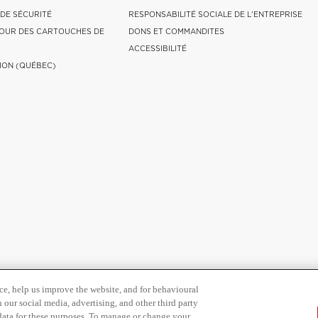
 DE SÉCURITÉ
RESPONSABILITÉ SOCIALE DE L'ENTREPRISE
OUR DES CARTOUCHES DE
DONS ET COMMANDITES
ACCESSIBILITÉ
ION (QUÉBEC)
ce, help us improve the website, and for behavioural
 our social media, advertising, and other third party
 data for these purposes. To manage or change your