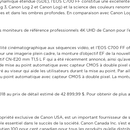
namique étendue (GDE), l’EOS C700 FF constitue une excellente sol
 Log 3, Canon Log 2 et Canon Log) et la science des couleurs re
res et dans les ombres profondes. En comparaison avec Canon Lo
s moniteurs de référence professionnels 4K UHD de Canon pour l’e
lité cinématographique aux séquences vidéo, et l’EOS C700 FF offr
our une imagerie plein cadre, la monture d’objectif EF de la nouv
ctif CN-E20 mm T1,5 L F qui a été récemment annoncé, ainsi qu’ave
de mise au point automatique avec capteur CMOS à double pixel de
au viseur qui aide les utilisateurs durant la mise au point. Par ail
 mise au point automatique avec capteur CMOS à double pixel. La mo
18 au prix de détail estimé de 42 899,99 $. Pour obtenir de plus 
ropriété exclusive de Canon USA, est un important fournisseur de s
le essentiel dans le succès de la société. Canon Canada Inc. s’est 
soutien 100 pour cent canadien pour tous les produits qu’elle distr