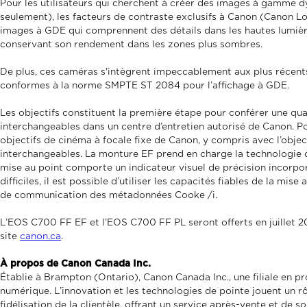
Pour les utilisateurs qui cherchent à créer des images à gamme dy
seulement), les facteurs de contraste exclusifs à Canon (Canon
images à GDE qui comprennent des détails dans les hautes lumiè
conservant son rendement dans les zones plus sombres.
De plus, ces caméras s'intègrent impeccablement aux plus récent
conformes à la norme SMPTE ST 2084 pour l’affichage à GDE.
Les objectifs constituent la première étape pour conférer une qua
interchangeables dans un centre d’entretien autorisé de Canon. P
objectifs de cinéma à focale fixe de Canon, y compris avec l’obje
interchangeables. La monture EF prend en charge la technologie 
mise au point comporte un indicateur visuel de précision incorporé 
difficiles, il est possible d’utiliser les capacités fiables de la
de communication des métadonnées Cooke /i.
L’EOS C700 FF EF et l’EOS C700 FF PL seront offerts en juillet 20
site
canon.ca
.
À propos de Canon Canada Inc.
Établie à Brampton (Ontario), Canon Canada Inc., une filiale en p
numérique. L’innovation et les technologies de pointe jouent un rô
fidélisation de la clientèle, offrant un service après-vente et de 