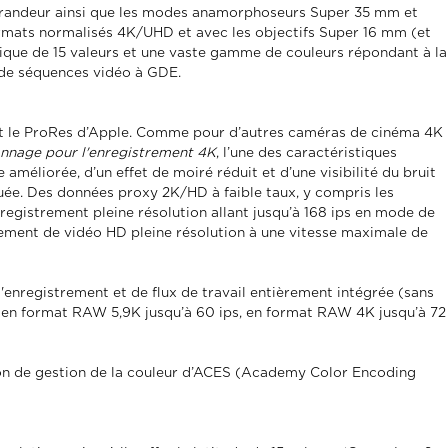
 grandeur ainsi que les modes anamorphoseurs Super 35 mm et
 formats normalisés 4K/UHD et avec les objectifs Super 16 mm (et
que de 15 valeurs et une vaste gamme de couleurs répondant à la
n de séquences vidéo à GDE.
et le ProRes d’Apple. Comme pour d’autres caméras de cinéma 4K
onnage pour l'enregistrement 4K
, l’une des caractéristiques
éliorée, d’un effet de moiré réduit et d’une visibilité du bruit
uée. Des données proxy 2K/HD à faible taux, y compris les
nregistrement pleine résolution allant jusqu’à 168 ips en mode de
rement de vidéo HD pleine résolution à une vitesse maximale de
enregistrement et de flux de travail entièrement intégrée (sans
t en format RAW 5,9K jusqu’à 60 ips, en format RAW 4K jusqu’à 72
ion de gestion de la couleur d’ACES (Academy Color Encoding