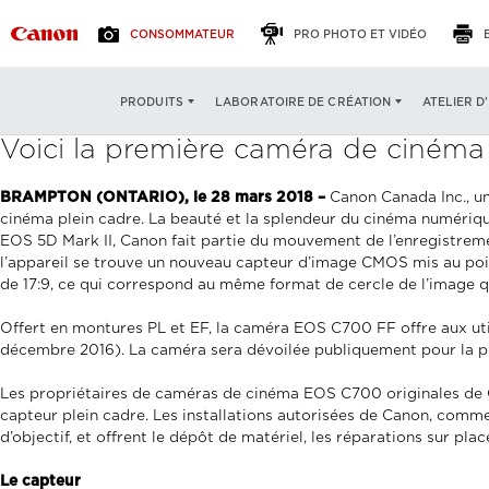
CONSOMMATEUR
PRO PHOTO ET VIDÉO
ATELIER D
PRODUITS
LABORATOIRE DE CRÉATION
Voici la première caméra de cinéma
BRAMPTON (ONTARIO), le 28 mars 2018 –
Canon Canada Inc., u
cinéma plein cadre. La beauté et la splendeur du cinéma numériqu
EOS 5D Mark II, Canon fait partie du mouvement de l’enregistrem
l’appareil se trouve un nouveau capteur d’image CMOS mis au poin
de 17:9, ce qui correspond au même format de cercle de l’image q
Offert en montures PL et EF, la caméra EOS C700 FF offre aux u
décembre 2016). La caméra sera dévoilée publiquement pour la pre
Les propriétaires de caméras de cinéma EOS C700 originales de C
capteur plein cadre. Les installations autorisées de Canon, com
d’objectif, et offrent le dépôt de matériel, les réparations sur plac
Le capteur