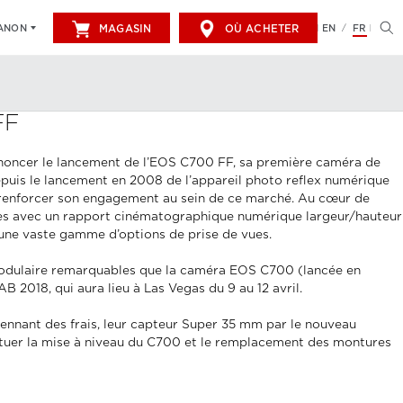
MAGASIN
OÙ ACHETER
EN
FR
CANON
/
FF
annoncer le lancement de l’EOS C700 FF, sa première caméra de
epuis le lancement en 2008 de l’appareil photo reflex numérique
t renforcer son engagement au sein de ce marché. Au cœur de
ites avec un rapport cinématographique numérique largeur/hauteur
 une vaste gamme d’options de prise de vues.
modulaire remarquables que la caméra EOS C700 (lancée en
2018, qui aura lieu à Las Vegas du 9 au 12 avril.
nnant des frais, leur capteur Super 35 mm par le nouveau
ectuer la mise à niveau du C700 et le remplacement des montures