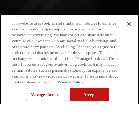
This website uses cookies and similar technologies to enhance
your experience, help us improve the website, and for
behavioural advertising. We may collect and share data about
your use of our website with our social media, advertising, and
other third party partners. By clicking “Accept” you agree to the
collection and disclosure of data for these purposes. To manage
or change your cookie settings, click “Manage Cookies.” Please
note, if you do not agree to advertising cookies, it may impact
certain features, such as personalization of your experience and
your ability to view videos on our website. To learn more about
cookies please review our
Privacy Policy
Manage Cookies
Accept
En novembre, c’est un rituel attendu par les passionnés de photo
et de vidéo qui se retrouvent à ProFusion. Le salon annuel invite
les photographes et vidéastes professionnels, les créateurs de
contenu en herbe, les vlogueurs et toute personne intéressée
par l’industrie de l’imagerie à découvrir les technologies les plus