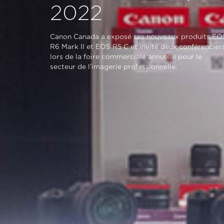
2022
Canon Canada a exposé ses nouveaux produits EO
R6 Mark II et EOS R5 C et invité deux conférencier
lors de la foire commerciale annuelle pour le
secteur de l’imagerie professionnelle.