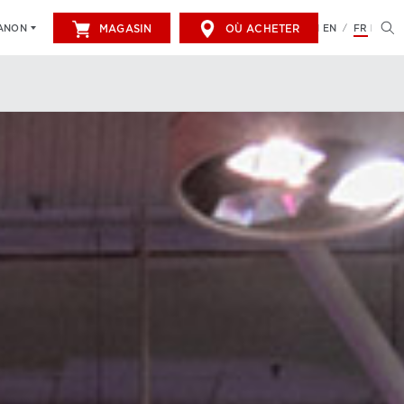
MAGASIN
OÙ ACHETER
EN
FR
CANON
/