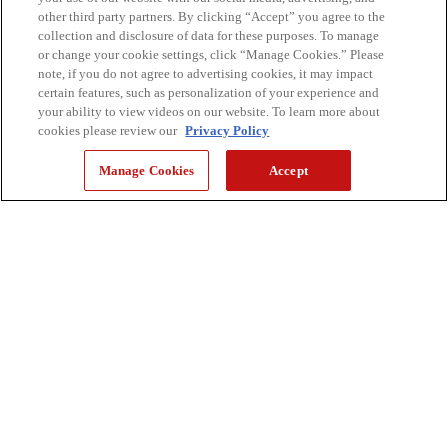
other third party partners. By clicking “Accept” you agree to the
collection and disclosure of data for these purposes. To manage
or change your cookie settings, click “Manage Cookies.” Please
note, if you do not agree to advertising cookies, it may impact
certain features, such as personalization of your experience and
your ability to view videos on our website. To learn more about
cookies please review our
Privacy Policy
Manage Cookies
Accept
Placer votre bébé
Comment choisir le meilleur
positionnement pour votre bébé. Aussi,
des consignes de sécurité importantes
pour votre séance photo.