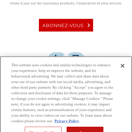
mises à jour sur les nouveaux produits, l'inspiration et plus encore.
keyboard_arrow_right
ABONNEZ-VOUS
This website uses cookies and similar technologies to enhance
your experience, help us improve the website, and for
behavioural advertising. We may collect and share data about
your use of our website with our social media, advertising, and
other third party partners. By clicking “Accept” you agree to the
JOIGNEZ-VOUS À LA CONVERSATION
collection and disclosure of data for these purposes. To manage
or change your cookie settings, click “Manage Cookies.” Please
note, if you do not agree to advertising cookies, it may impact
certain features, such as personalization of your experience and
your ability to view videos on our website. To learn more about
cookies please review our
Privacy Policy
© Canon Canada Inc.,
2026.
Tous droits réservés.