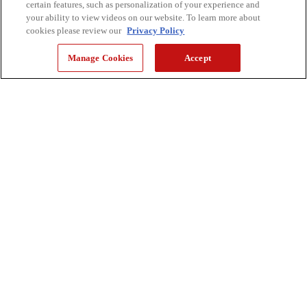
certain features, such as personalization of your experience and
your ability to view videos on our website. To learn more about
cookies please review our
Privacy Policy
Manage Cookies
Accept
Pour Dennis The Prescott, la gastronomie est une communauté.
Mais il a failli ne pas la trouver cette communauté.
Il n’y a que cinq ans, Dennis The Prescott était musicien à Nashville. Une
décennie passée sur la route lui a permis de découvrir les différentes
cuisines du monde, mais lui a laissé peu de désir de cuisiner à la maison,
outre du macaroni au fromage.
Un jour, incapable de supporter un autre repas emballé, il est passé à
l’action. Il s’est procuré une carte de bibliothèque et a commencé à
cuisiner toutes les recettes dans trois livres de cuisine de Jamie Oliver.
« J’ai commencé par cuisiner six, sept, puis huit repas par jour pour les
gars du groupe », dit-il. Je voulais me souvenir des repas que j’avais déjà
essayés, alors j’ai commencé à photographier mes plats avec mon
téléphone. »