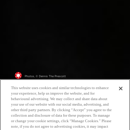
Photos, © Dennis The Prescott
This website uses cookies and similar technologies to enhance
your experience, help us improve the website, and for
behavioural advertising. We may collect and share data about
your use of our website with our social media, advertising, and
other third party partners. By clicking “Accept” you agree to the
collection and disclosure of data for these purposes. To manage
or change your cookie settings, click “Manage Cookies.” Please
note, if you do not agree to advertising cookies, it may impact